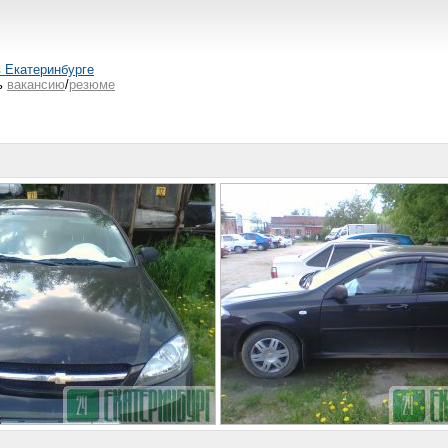
в Екатеринбурге
ь
вакансию
/
резюме