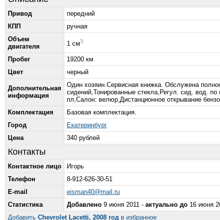
Привод
передний
КПП
ручная
Объем
3
1 см
двигателя
Пробег
19200 км
Цвет
черный
Один хозяин.Сервисная книжка. Обслужена полност
Дополнительная
сидений,Тонированные стекла,Регул. сид. вод. по 
информация
пл,Салон: велюр,Дистанционное открывание бензо
Комплектация
Базовая комплектация.
Город
Екатеринбург
Цена
340 рублей
Контакты
Контактное лицо
Игорь
Телефон
8-912-626-30-51
E-mail
eisman40@mail.ru
Статистика
Добавлено
9 июня 2011 -
актуально до
16 июня 2
Добавить
Chevrolet Lacetti, 2008 год
в избранное