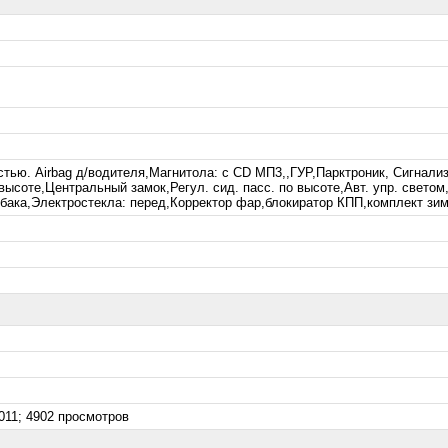
ью. Airbag д/водителя,Магнитола: с CD МП3,,ГУР,Парктроник, Сигнализ
высоте,Центральный замок,Регул. сид. пасс. по высоте,Авт. упр. светом,
бака,Электростекла: перед,Корректор фар,блокиратор КПП,комплект зим
011; 4902 просмотров