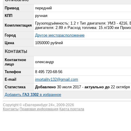
Привод
передний
КПП
ручная
Грузоподъёмность: 1.2 т Тип двигателя: УМЗ - 4216,
Комплектация
двигателя: 2.89 л Расход топлива: 15 л/100 км Прои
Город
Другое месторасположение
Цена
1050000 рублей
Контакты
Контактное
олександр
лицо
Телефон
8 495 720-68-56
E-mail
imortality132@gmail.com
Статистика
Добавлено
30 июля 2017 -
актуально до
22 октября 
Добавить
ГАЗ 3302
в избранное
Copyright © «
Екатеринбург 24
», 2009-2026
Контакты
Правовая информация
Карта портала