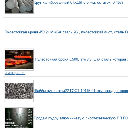
Круг калиброванный 07Х16Н6 6 мм, остаток: 0,467т
Пулестойкая броня 45Х2НМФБА сталь 96 , пулестойкий лист, сталь 
Пулестойкая броня С500, это лучшая сталь которая 
и истирания
Шайбы путевые м22 ГОСТ 19115-91 железнодорожная
Продам пудру алюминиевую пиротехническую ПП ГОС