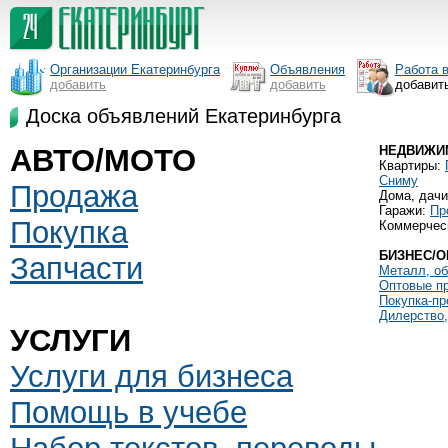
Организации Екатеринбурга
Объявления
Работа 
добавить
добавить
добавит
Доска объявлений Екатеринбурга
АВТО/МОТО
НЕДВИЖИ
Квартиры:
Сниму
Продажа
Дома, дач
Гаражи:
Пр
Покупка
Коммерчес
БИЗНЕС/
Запчасти
Металл, об
Оптовые пр
Покупка-пр
Дилерство,
УСЛУГИ
Услуги для бизнеса
Помощь в учебе