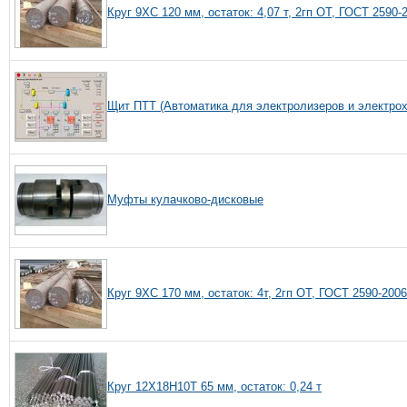
Круг 9ХС 120 мм, остаток: 4,07 т, 2гп ОТ, ГОСТ 2590
Щит ПТТ (Автоматика для электролизеров и электрох
Муфты кулачково-дисковые
Круг 9ХС 170 мм, остаток: 4т, 2гп ОТ, ГОСТ 2590-200
Круг 12Х18Н10Т 65 мм, остаток: 0,24 т