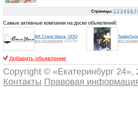
Страницы:
1
2
3
4
5
6
7
Самые активные компании на доске объявлений:
МХ Стали Урала, ООО
ТрейдГруп
все объявления
(15276)
все объяв
Добавить объявление
Copyright © «
Екатеринбург 24
»,
Контакты
Правовая информаци