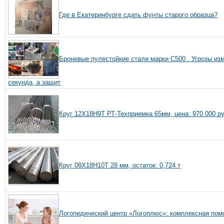
Где в Екатеринбурге сдать фунты старого образца?
Броневые пулестойкие стали марки С500 . Угрозы из
секунда, а защит
Круг 12Х18Н9Т РТ-Техприемка 65мм, цена: 970 000 р
Круг 08Х18Н10Т 28 мм, остаток: 0,724 т
Логопедический центр «Логоплюс»: комплексная по