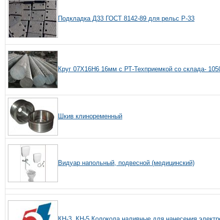
Подкладка Д33 ГОСТ 8142-89 для рельс Р-33
Круг 07Х16Н6 16мм с РТ-Техприемкой со склада- 105
Шкив клиноременный
Видуар напольный, подвесной (медицинский)
КН-3, КН-5 Колокола наливные для нанесения электр