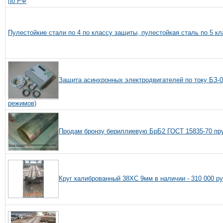
по РФ
Пулестойкие стали по 4 по классу защиты, пулестойкая сталь по 5 к
Защита асинхронных электродвигателей по току БЗ-0
режимов)
Продам бронзу бериллиевую БрБ2 ГОСТ 15835-70 пру
Круг калиброванный 38ХС 9мм в наличии - 310 000 р