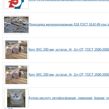
Подкладка железнодорожная Д18 ГОСТ 8142-89 под 
Круг 9ХС 200 мм, остаток: 4т, 2гп ОТ, ГОСТ 2590-200
Круг 9ХС 200 мм, остаток: 4т, 2гп ОТ, ГОСТ 2590-200
Куплю кислоту ортофосфорная, лимонная, борная, н