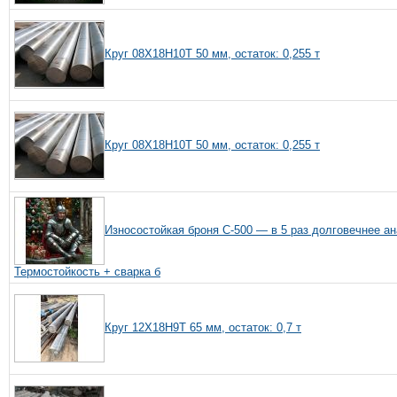
Круг 08Х18Н10Т 50 мм, остаток: 0,255 т
Круг 08Х18Н10Т 50 мм, остаток: 0,255 т
Износостойкая броня С-500 — в 5 раз долговечнее ан
Термостойкость + сварка б
Круг 12Х18Н9Т 65 мм, остаток: 0,7 т