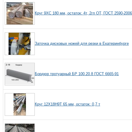
Круг 9ХС 180 мм, остаток: 4т, 2гп ОТ, ГОСТ 2590-200
Заточка дисковых ножей для резки в Екатеринбурге
Бордюр тротуарный БР 100.20.8 ГОСТ 6665-91
Круг 12Х18Н9Т 65 мм, остаток: 0,7 т