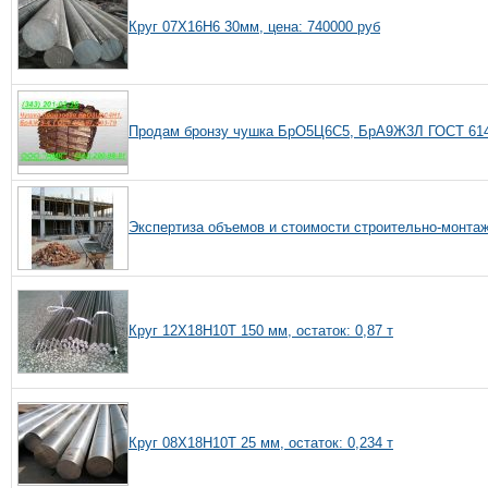
Круг 07Х16Н6 30мм, цена: 740000 руб
Продам бронзу чушка БрО5Ц6С5, БрА9Ж3Л ГОСТ 614-
Экспертиза объемов и стоимости строительно-монтаж
Круг 12Х18Н10Т 150 мм, остаток: 0,87 т
Круг 08Х18Н10Т 25 мм, остаток: 0,234 т