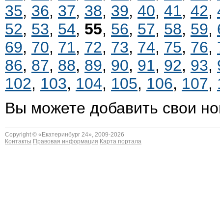
35
,
36
,
37
,
38
,
39
,
40
,
41
,
42
,
52
,
53
,
54
,
55
,
56
,
57
,
58
,
59
,
69
,
70
,
71
,
72
,
73
,
74
,
75
,
76
,
86
,
87
,
88
,
89
,
90
,
91
,
92
,
93
,
102
,
103
,
104
,
105
,
106
,
107
,
Вы можете добавить свои но
Copyright © «
Екатеринбург 24
», 2009-2026
Контакты
Правовая информация
Карта портала