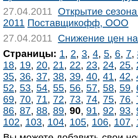
27.04.2011
Открытие сезона
2011
Поставщикофф, ООО
27.04.2011
Снижение цен на
Страницы:
1
,
2
,
3
,
4
,
5
,
6
,
7
,
18
,
19
,
20
,
21
,
22
,
23
,
24
,
25
,
35
,
36
,
37
,
38
,
39
,
40
,
41
,
42
,
52
,
53
,
54
,
55
,
56
,
57
,
58
,
59
,
69
,
70
,
71
,
72
,
73
,
74
,
75
,
76
,
86
,
87
,
88
,
89
,
90
,
91
,
92
,
93
,
102
,
103
,
104
,
105
,
106
,
107
,
Вы можете добавить свои но