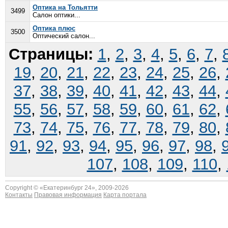
Оптика на Тольятти
3499
Салон оптики...
Оптика плюс
3500
Оптический салон...
Страницы:
1
,
2
,
3
,
4
,
5
,
6
,
7
,
19
,
20
,
21
,
22
,
23
,
24
,
25
,
26
,
37
,
38
,
39
,
40
,
41
,
42
,
43
,
44
,
55
,
56
,
57
,
58
,
59
,
60
,
61
,
62
,
73
,
74
,
75
,
76
,
77
,
78
,
79
,
80
,
91
,
92
,
93
,
94
,
95
,
96
,
97
,
98
,
107
,
108
,
109
,
110
,
Copyright © «
Екатеринбург 24
», 2009-2026
Контакты
Правовая информация
Карта портала