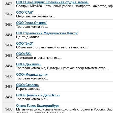
ООО"Сaн-Студия" Солнечная студия загара.
3478
Солярий Miro180 – это новый уровень комфорта, качества, эф
ООО"САН"
3479
Медицинская компания...
ООО"Урал-Оптика"
3480
Торговая компания...
ООО"Уральский Медицинский Центр"
3481
Центр диализа...
ООО"ЭКО"
3482
Общество с ограниченной ответственностью...
ООО«БК»
3483
Стоматологическая клиника...
ООО«Дентиум»
3484
Торговая компания, Екатеринбургское представительство...
ООО«Медика-дент»
3485
Торговая компания...
ООО«Стилен»
3486
Парикмахерская...
ООО«Целебный Дар-Окси»
3487
Торговая компания...
Оптик Плюс Екатеринбург
3488
Мы являемся официальными дистрибьюторами в России: Bausc