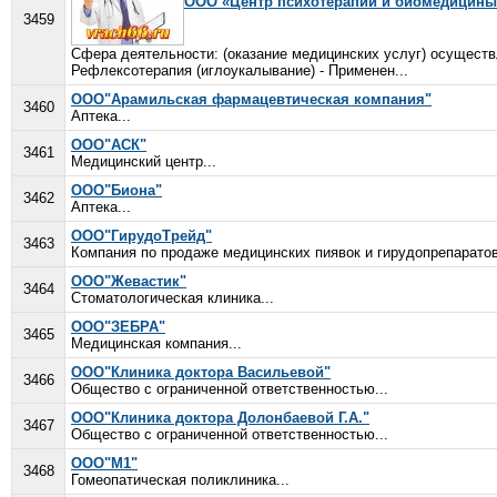
ООО «Центр психотерапии и биомедицины
3459
Сфера деятельности: (оказание медицинских услуг) осуществ
Рефлексотерапия (иглоукалывание) - Применен...
ООО"Арамильская фармацевтическая компания"
3460
Аптека...
ООО"АСК"
3461
Медицинский центр...
ООО"Биона"
3462
Аптека...
ООО"ГирудоТрейд"
3463
Компания по продаже медицинских пиявок и гирудопрепаратов
ООО"Жевастик"
3464
Стоматологическая клиника...
ООО"ЗЕБРА"
3465
Медицинская компания...
ООО"Клиника доктора Васильевой"
3466
Общество с ограниченной ответственностью...
ООО"Клиника доктора Долонбаевой Г.А."
3467
Общество с ограниченной ответственностью...
ООО"М1"
3468
Гомеопатическая поликлиника...