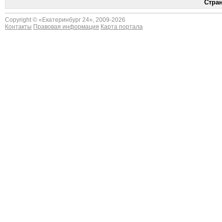
Стра
Copyright © «
Екатеринбург 24
», 2009-2026
Контакты
Правовая информация
Карта портала