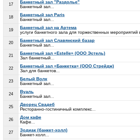
Банкетный зал "Раздолье"
17
Банкетный зал...
Банкетный зал Paris
18
Банкетный зал...
Банкетный зал на Артема
19
услуги банкетного зала для торжественных мероприятий в
Банкетный зал Славянский базар
20
Банкетный зал...
Банкетный зал «Estelle» (ООО Эстель)
21
Зал банкетный...
Банкетный зал «Банкетка» (ООО Стрейдж)
22
Зал для банкетов...
Белый Волк
23
Банкетный зал...
Вуаль
24
Банкетный зал...
Дворец Свадеб
25
Ресторанно-гостиничный комплекс...
Дом кафе
26
Кафе...
Зодиак (банкет-холл)
27
Банкет-холл...