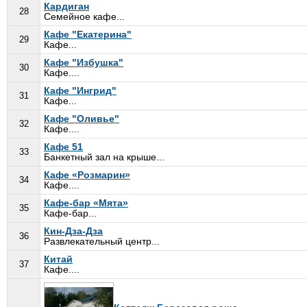
Кардиган
28
Семейное кафе...
Кафе "Екатерина"
29
Кафе...
Кафе "Избушка"
30
Кафе....
Кафе "Ингрид"
31
Кафе...
Кафе "Оливье"
32
Кафе....
Кафе 51
33
Банкетный зал на крыше...
Кафе «Розмарин»
34
Кафе....
Кафе-бар «Мята»
35
Кафе-бар...
Кин-Дза-Дза
36
Развлекательный центр...
Китай
37
Кафе....