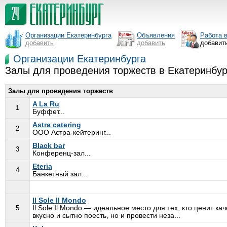
Организации Екатеринбурга
Объявления
Работа 
добавить
добавить
добавит
Организации Екатеринбурга
Залы для проведения торжеств в Екатеринбур
Залы для проведения торжеств
A La Ru
1
Буффет...
Astra catering
2
ООО Астра-кейтеринг...
Black bar
3
Конференц-зал...
Eteria
4
Банкетный зал...
Il Sole Il Mondo
5
Il Sole Il Mondo — идеальное место для тех, кто ценит к
вкусно и сытно поесть, но и провести неза...