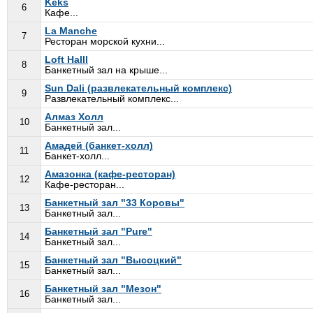
Keks
6
Кафе...
La Manche
7
Ресторан морской кухни...
Loft Halll
8
Банкетный зал на крыше...
Sun Dali (развлекательный комплекс)
9
Развлекательный комплекс...
Алмаз Холл
10
Банкетный зал...
Амадей (банкет-холл)
11
Банкет-холл...
Амазонка (кафе-ресторан)
12
Кафе-ресторан...
Банкетный зал "33 Коровы"
13
Банкетный зал...
Банкетный зал "Pure"
14
Банкетный зал...
Банкетный зал "Высоцкий"
15
Банкетный зал...
Банкетный зал "Мезон"
16
Банкетный зал...