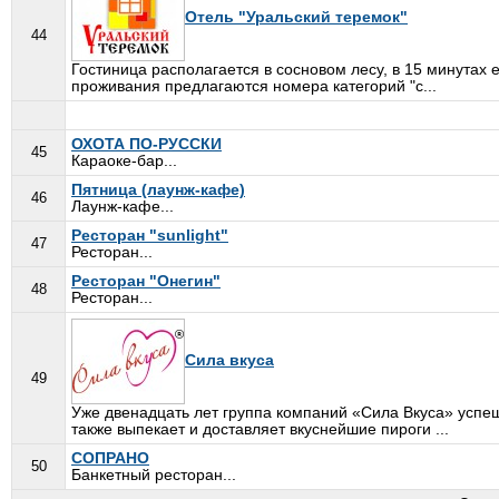
Отель "Уральский теремок"
44
Гостиница располагается в сосновом лесу, в 15 минутах
проживания предлагаются номера категорий "с...
ОХОТА ПО-РУССКИ
45
Караоке-бар...
Пятница (лаунж-кафе)
46
Лаунж-кафе...
Ресторан "sunlight"
47
Ресторан...
Ресторан "Онегин"
48
Ресторан...
Сила вкуса
49
Уже двенадцать лет группа компаний «Сила Вкуса» успе
также выпекает и доставляет вкуснейшие пироги ...
СОПРАНО
50
Банкетный ресторан...