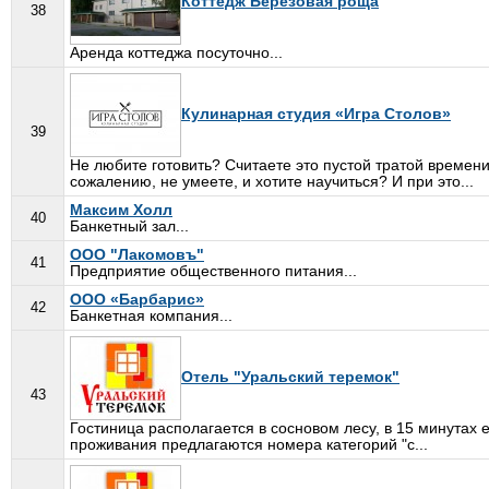
Коттедж Березовая роща
38
Аренда коттеджа посуточно...
Кулинарная студия «Игра Столов»
39
Не любите готовить? Считаете это пустой тратой времен
сожалению, не умеете, и хотите научиться? И при это...
Максим Холл
40
Банкетный зал...
ООО "Лакомовъ"
41
Предприятие общественного питания...
ООО «Барбарис»
42
Банкетная компания...
Отель "Уральский теремок"
43
Гостиница располагается в сосновом лесу, в 15 минутах
проживания предлагаются номера категорий "с...