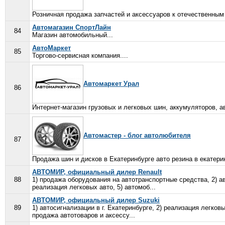
Розничная продажа запчастей и аксессуаров к отечественным
Автомагазин СпортЛайн
84
Магазин автомобильный...
АвтоМаркет
85
Торгово-сервисная компания....
Автомаркет Урал
86
Интернет-магазин грузовых и легковых шин, аккумуляторов, 
Автомастер - блог автолюбителя
87
Продажа шин и дисков в Екатеринбурге авто резина в екатерин
АВТОМИР, официальный дилер Renault
88
1) продажа оборудования на автотранспортные средства, 2) авт
реализация легковых авто, 5) автомоб...
АВТОМИР, официальный дилер Suzuki
89
1) автосигнализации в г. Екатеринбурге, 2) реализация легков
продажа автотоваров и аксессу...