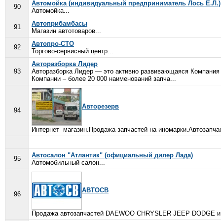
Автомойка (индивидуальный предприниматель Лось Е.Л.)
90
Автомойка...
Автоприбамбасы
91
Магазин автотоваров...
Автопро-СТО
92
Торгово-сервисный центр...
Авторазборка Лидер
93
Авторазборка Лидер — это активно развивающаяся Компания
Компании – более 20 000 наименований запча...
Авторезерв
94
Интернет- магазин.Продажа запчастей на иномарки.Автозапчас
Автосалон "Атлантик" (официальный дилер Лада)
95
Автомобильный салон...
АВТОСВ
96
Продажа автозапчастей DAEWOO CHRYSLER JEEP DODGE и дл