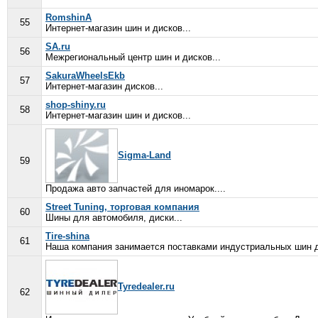
RomshinA
55
Интернет-магазин шин и дисков...
SA.ru
56
Межрегиональный центр шин и дисков...
SakuraWheelsEkb
57
Интернет-магазин дисков...
shop-shiny.ru
58
Интернет-магазин шин и дисков...
Sigma-Land
59
Продажа авто запчастей для иномарок....
Street Tuning, торговая компания
60
Шины для автомобиля, диски...
Tire-shina
61
Наша компания занимается поставками индустриальных шин дл
Tyredealer.ru
62