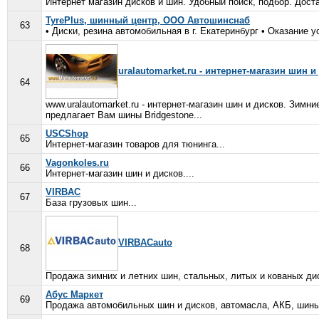
Интернет магазин дисков и шин. Удобный поиск, подбор. Дост
TyrePlus, шинный центр, ООО Автошинснаб
63
• Диски, резина автомобильная в г. Екатеринбург • Оказание у
uralautomarket.ru - интернет-магазин шин и
64
www.uralautomarket.ru - интернет-магазин шин и дисков. Зимн
предлагает Вам шины Bridgestone...
USCShop
65
Интернет-магазин товаров для тюнинга...
Vagonkoles.ru
66
Интернет-магазин шин и дисков....
VIRBAC
67
База грузовых шин...
VIRBACauto
68
Продажа зимних и летних шин, стальных, литых и кованых дис
Абус Маркет
69
Продажа автомобильных шин и дисков, автомасла, АКБ, шины 