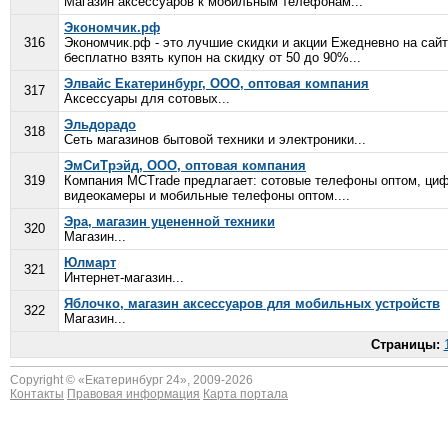
Магазин аксессуаров к мобильным телефонам...
Экономчик.рф
316
Экономчик.рф - это лучшие скидки и акции Ежедневно на са
бесплатно взять купон на скидку от 50 до 90%...
Элвайс Екатеринбург, ООО, оптовая компания
317
Аксессуары для сотовых...
Эльдорадо
318
Сеть магазинов бытовой техники и электроники...
ЭмСиТрэйд, ООО, оптовая компания
319
Компания MCTrade предлагает: сотовые телефоны оптом, циф
видеокамеры и мобильные телефоны оптом....
Эра, магазин уцененной техники
320
Магазин...
Юлмарт
321
Интернет-магазин...
Яблочко, магазин аксессуаров для мобильных устройств
322
Магазин...
Страницы:
Copyright © «
Екатеринбург 24
», 2009-2026
Контакты
Правовая информация
Карта портала