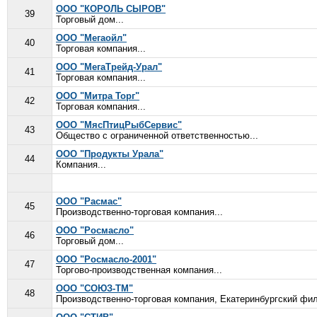
ООО "КОРОЛЬ СЫРОВ"
39
Торговый дом...
ООО "Мегаойл"
40
Торговая компания...
ООО "МегаТрейд-Урал"
41
Торговая компания...
ООО "Митра Торг"
42
Торговая компания...
ООО "МясПтицРыбСервис"
43
Общество с ограниченной ответственностью...
ООО "Продукты Урала"
44
Компания...
ООО "Расмас"
45
Производственно-торговая компания...
ООО "Росмасло"
46
Торговый дом...
ООО "Росмасло-2001"
47
Торгово-производственная компания...
ООО "СОЮЗ-ТМ"
48
Производственно-торговая компания, Екатеринбургский фил