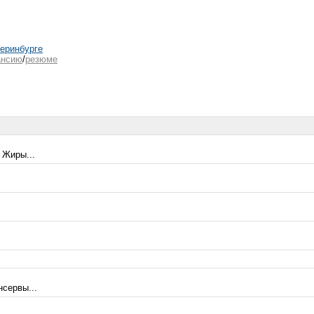
теринбурге
ансию
/
резюме
 Жиры...
сервы...