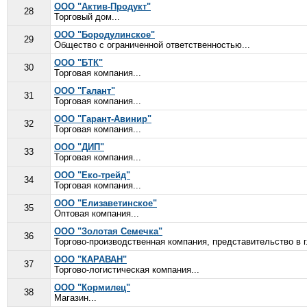
ООО "Актив-Продукт"
28
Торговый дом...
ООО "Бородулинское"
29
Общество с ограниченной ответственностью...
ООО "БТК"
30
Торговая компания...
ООО "Галант"
31
Торговая компания...
ООО "Гарант-Авинир"
32
Торговая компания...
ООО "ДИП"
33
Торговая компания...
ООО "Еко-трейд"
34
Торговая компания...
ООО "Елизаветинское"
35
Оптовая компания...
ООО "Золотая Семечка"
36
Торгово-производственная компания, представительство в г.
ООО "КАРАВАН"
37
Торгово-логистическая компания...
ООО "Кормилец"
38
Магазин...