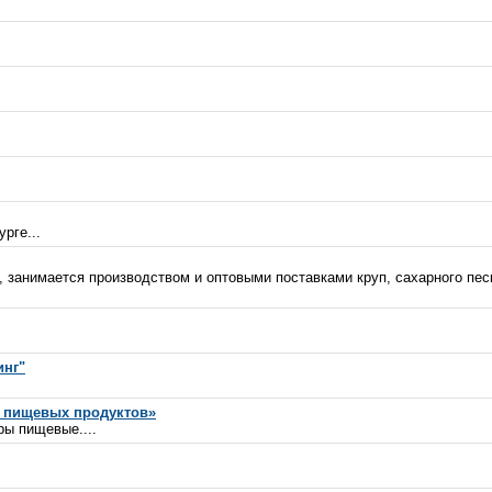
рге...
анимается производством и оптовыми поставками круп, сахарного песк
инг"
т пищевых продуктов»
ры пищевые....