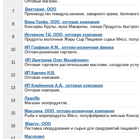
Оптовый магазин...
Виктория, ООО
7
Производство повидла,начинок, заварного крема, белкового
Вира-Трейд, ООО, оптовая компания
8
Консервы Крупы, мука Макароны, лапша Продукты быстрого
Интерком ТД, ООО, оптовая компания
9
Продукты молочные Жиры Сыр Пищевое сырье Мясо, полуф
ИП Графман И.М., оптово-розничная фирма
10
Оптово-розничная торговля...
ИП Дмитриев Олег Михайлович
11
Оптовая торговля растительными масломи, складские услуг
ИП Карпин И.В.
12
Оптовая компания...
ИП Клейменов А.Д., оптовая компания
13
Оптовая компания...
ЛадоЯр
14
Магазин экопродуктов...
Максима, ООО, оптово-розничная компания
15
Рыба и морепродукты Мясо, полуфабрикаты мясные Консе
Маргус, ООО
16
Поставка оборудования и сырья для предприятий пищевой
Маслодел
17