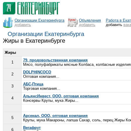
Организации Екатеринбурга
Объявления
Работа в Ека
добавить
добавить
добавить
вак
Организации Екатеринбурга
Жиры в Екатеринбурге
Жиры
79, продовольственная компания
1
Мясо, полуфабрикаты мясные Колбаса, колбасные изделия
DOLPHINCOCO
2
Оптовая компания...
АБС-Птица
3
Торговая компания...
АльянсИнвест, ООО, оптовая компания
4
Консервы Крупы, мука Жиры...
Арсенал, ООО, оптовая компания
5
Крупы, мука Макароны, лапша Сахар, соль, перец Жиры Кон
Вегафрут
6