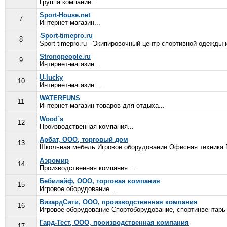
Группа компаний...
Sport-House.net
7
Интернет-магазин...
Sport-timepro.ru
8
Sport-timepro.ru - Экипировочный центр спортивной одежды 
Strongpeople.ru
9
Интернет-магазин...
U-lucky
10
Интернет-магазин....
WATERFUNS
11
Интернет-магазин товаров для отдыха...
Wood`s
12
Производственная компания...
Арбат, ООО, торговый дом
13
Школьная мебель Игровое оборудование Офисная техника П
Аэромир
14
Производственная компания....
Бебилайф, ООО, торговая компания
15
Игровое оборудование...
ВизардСити, ООО, производственная компания
16
Игровое оборудование Спортоборудование, спортинвентарь 
Гард-Тест, ООО, производственная компания
17