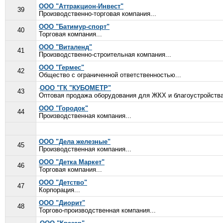
ООО "Аттракцион-Инвест"
39
Производственно-торговая компания...
ООО "Батимур-спорт"
40
Торговая компания...
ООО "Виталенд"
41
Производственно-строительная компания...
ООО "Гермес"
42
Общество с ограниченной ответственностью...
ООО "ГК "КУБОМЕТР"
43
Оптовая продажа оборудования для ЖКХ и благоустройства г
ООО "Городок"
44
Производственная компания...
ООО "Дела железные"
45
Производственная компания...
ООО "Детка Маркет"
46
Торговая компания...
ООО "Детство"
47
Корпорация...
ООО "Диорит"
48
Торгово-производственная компания...