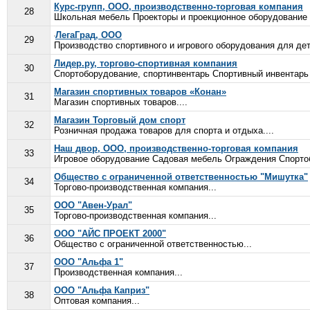
Курс-групп, ООО, производственно-торговая компания
28
Школьная мебель Проекторы и проекционное оборудование С
ЛегаГрад, ООО
29
Производство спортивного и игрового оборудования для дет
Лидер.ру, торгово-спортивная компания
30
Спортоборудование, спортинвентарь Спортивный инвентарь 
Магазин спортивных товаров «Конан»
31
Магазин спортивных товаров....
Магазин Торговый дом спорт
32
Розничная продажа товаров для спорта и отдыха....
Наш двор, ООО, производственно-торговая компания
33
Игровое оборудование Садовая мебель Ограждения Спортоб
Общество с ограниченной ответственностью "Мишутка"
34
Торгово-производственная компания...
ООО "Авен-Урал"
35
Торгово-производственная компания...
ООО "АЙС ПРОЕКТ 2000"
36
Общество с ограниченной ответственностью...
ООО "Альфа 1"
37
Производственная компания...
ООО "Альфа Каприз"
38
Оптовая компания...