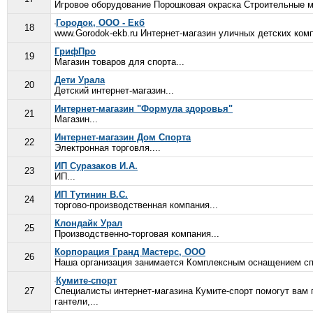
Игровое оборудование Порошковая окраска Строительные м
Городок, ООО - Екб
18
www.Gorodok-ekb.ru Интернет-магазин уличных детских комп
ГрифПро
19
Магазин товаров для спорта...
Дети Урала
20
Детский интернет-магазин...
Интернет-магазин "Формула здоровья"
21
Магазин...
Интернет-магазин Дом Спорта
22
Электронная торговля....
ИП Суразаков И.А.
23
ИП...
ИП Тутинин В.С.
24
торгово-производственная компания...
Клондайк Урал
25
Производственно-торговая компания...
Корпорация Гранд Мастерс, ООО
26
Наша организация занимается Комплексным оснащением спор
Кумите-спорт
27
Специалисты интернет-магазина Кумите-спорт помогут вам 
гантели,...