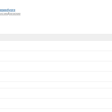
теринбурге
ансию
/
резюме