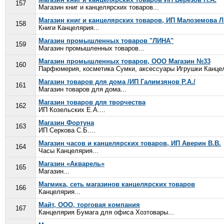
157
Магазин книг и канцелярских товаров...
Магазин книг и канцелярских товаров, ИП Малоземова Л.
158
Книги Канцелярия...
Магазин промышленных товаров "ЛИНА"
159
Магазин промышленных товаров...
Магазин промышленных товаров, ООО Магазин №33
160
Парфюмерия, косметика Сумки, аксессуары Игрушки Канцел
Магазин товаров для дома /ИП Галимзянов Р.А./
161
Магазин товаров для дома...
Магазин товаров для творчества
162
ИП Козельских Е.А....
Магазин Фортуна
163
ИП Серкова С.Б....
Магазин часов и канцелярских товаров, ИП Аверин В.В.
164
Часы Канцелярия...
Магазин «Акварель»
165
Магазин...
Магмика, сеть магазинов канцелярских товаров
166
Канцелярия...
Майт, ООО, торговая компания
167
Канцелярия Бумага для офиса Хозтовары...