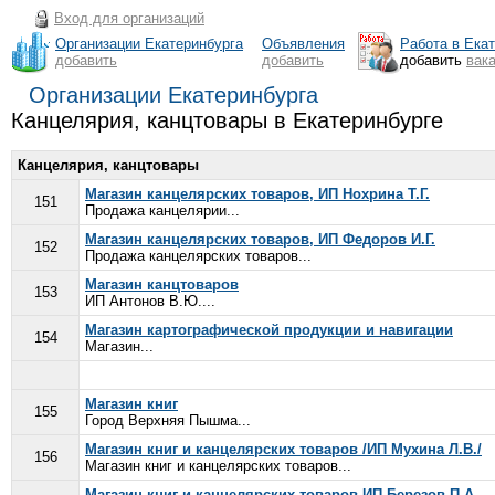
Вход для организаций
Организации Екатеринбурга
Объявления
Работа в Ека
добавить
добавить
добавить
вак
Организации Екатеринбурга
Канцелярия, канцтовары в Екатеринбурге
Канцелярия, канцтовары
Магазин канцелярских товаров, ИП Нохрина Т.Г.
151
Продажа канцелярии...
Магазин канцелярских товаров, ИП Федоров И.Г.
152
Продажа канцелярских товаров...
Магазин канцтоваров
153
ИП Антонов В.Ю....
Магазин картографической продукции и навигации
154
Магазин...
Магазин книг
155
Город Верхняя Пышма...
Магазин книг и канцелярских товаров /ИП Мухина Л.В./
156
Магазин книг и канцелярских товаров...
Магазин книг и канцелярских товаров ИП Березов П.А.