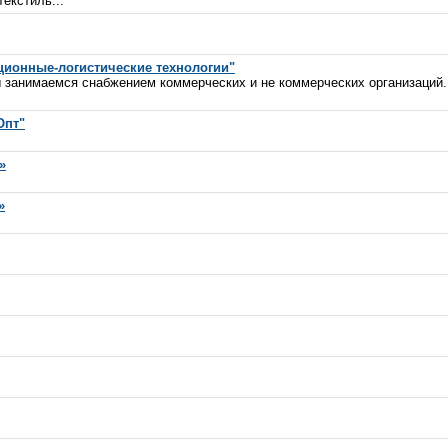
екстиль...
ионные-логистические технологии"
ы занимаемся снабжением коммерческих и не коммерческих организаций.
Опт"
»
»