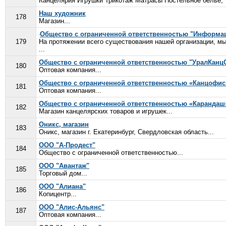
Канцелярия Игрушки Трикотаж Матрасы Постельное белье, т
Наш художник
178
Магазин...
Общество с ограниченной ответственностью "Информац
179
На протяжении всего существования нашей организации, м
...
Общество с ограниченной ответственностью "УралКанц
180
Оптовая компания...
Общество с ограниченной ответственностью «Канцофис
181
Оптовая компания...
Общество с ограниченной ответственностью «Карандаш
182
Магазин канцелярских товаров и игрушек...
Оникс, магазин
183
Оникс, магазин г. Екатеринбург, Свердловская область...
ООО "А-Продест"
184
Общество с ограниченной ответственностью...
ООО "Авантаж"
185
Торговый дом...
ООО "Алиана"
186
Копицентр...
ООО "Алис-Альянс"
187
Оптовая компания...