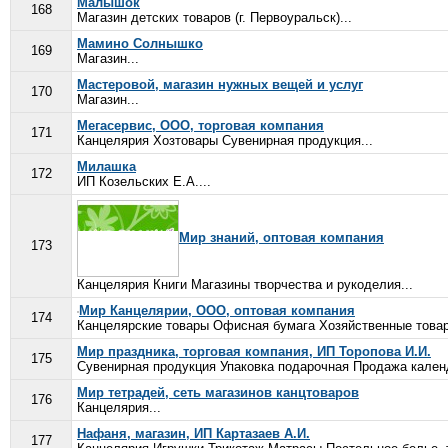
Малышок
168
Магазин детских товаров (г. Первоуральск)...
Мамино Солнышко
169
Магазин...
Мастеровой, магазин нужных вещей и услуг
170
Магазин...
Мегасервис, ООО, торговая компания
171
Канцелярия Хозтовары Сувенирная продукция...
Милашка
172
ИП Козельских Е.А....
Мир знаний, оптовая компания
173
Канцелярия Книги Магазины творчества и рукоделия...
Мир Канцелярии, ООО, оптовая компания
174
Канцелярские товары Офисная бумага Хозяйственные товар
Мир праздника, торговая компания, ИП Торопова И.И.
175
Сувенирная продукция Упаковка подарочная Продажа календ
Мир тетрадей, сеть магазинов канцтоваров
176
Канцелярия...
Нафаня, магазин, ИП Картазаев А.И.
177