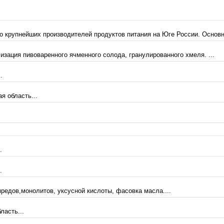
ло крупнейших производителей продуктов питания на Юге России. Основн
зация пивоваренного ячменного солода, гранулированного хмеля. ...
.
я область...
.
.
редов,монолитов, уксусной кислоты, фасовка масла....
ласть...