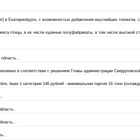
urt) в Екатеринбурге, с возможностью добавления вкуснейших топингов, с
яса птицы, в их числе куриные полуфабрикаты, в том числе высокой сте
 область...
азовано в соответствии с решением Главы администрации Свердловской 
бля, быки 1 категории 146 рублей - минимальная партия 16 тонн (охлажде
...
бласть...
бласть...
ь...