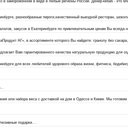
в замороженном в виде в любые регионы России. Дёнер-кебаб - это бл
инбурге, разнообразные пироги,качественный выездной ресторан, шокола
атов, закусок в Екатеринбурге по привлекательным ценам Вы всегда най
Продукт АГ», в ассортименте которого Вы найдете: гранолу без сахара,
предлагает Вам гарантированного качества натуральную продукцию для оз
еринбурге для всех любителей здорового образа жизни, фитнеса, бодибилд
...
ия или набора веса с доставкой на дом в Одессе и Киеве. Мы готовим 
люзивные подарки....