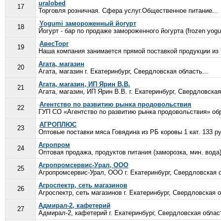
uralobed
17
Торговля розничная. Сфера услуг.Общественное питание...
Yogumi замороженный йогурт
18
Йогурт - бар по продаже замороженного йогурта (frozen yog
АвесТорг
19
Наша компания занимается прямой поставкой продукции из м
Агата, магазин
20
Агата, магазин г. Екатеринбург, Свердловская область...
Агата, магазин, ИП Ярин В.В.
21
Агата, магазин, ИП Ярин В.В. г. Екатеринбург, Свердловская
Агентство по развитию рынка продовольствия
22
ГУП СО «Агентство по развитию рынка продовольствия» обр
АГРОПЛЮС
23
Оптовые поставки мяса Говядина из РБ коровы 1 кат. 133 ру
Агропром
24
Оптовая продажа, продуктов питания (заморозка, мин. вода)
Агропромсервис-Урал, ООО
25
Агропромсервис-Урал, ООО г. Екатеринбург, Свердловская о
Агроспектр, сеть магазинов
26
Агроспектр, сеть магазинов г. Екатеринбург, Свердловская о
Адмирал-2, кафетерий
27
Адмирал-2, кафетерий г. Екатеринбург, Свердловская област