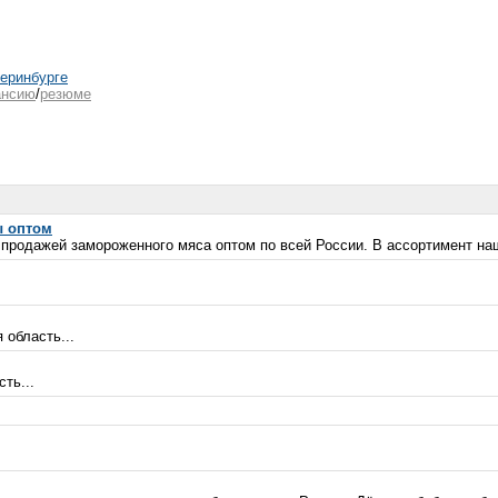
теринбурге
ансию
/
резюме
ы оптом
продажей замороженного мяса оптом по всей России. В ассортимент наш
 область...
ть...