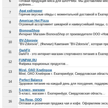
6
Готовая продукция мяса для ШАУРМЫ. Мы доставляем мясо 
рубленн...
Agat кейтеринг
7
Горячие вкусные обеды с моментальной доставкой в Екатер
American Hot Pizza
8
Огромный ассортимент шикарной и наивкуснейшей пиццы, сал
BionovaShop
9
Интернет Магазин BionovaShop от производителя ООО «Нова
BV-Zdorovie
10
"BV-Zdorovie", (Филиал) Кампания "BV-Zdorovie", которая 
DarkFit
11
DarkFit - это интернет-магазин спортивного питания в Екат
FUNPAK.RU
12
Фабрика порционных продуктов...
Mirel, ОАО Хлебпром
13
Mirel, ОАО Хлебпром г. Екатеринбург, Свердловская область
Perfect Balance
14
Здоровое питание на каждый день для похудения, поддержан
S-класс, магазин
15
S-класс, магазин г. Екатеринбург, Свердловская область...
Tea Rose, ООО
16
Оптовая и розничная продажа чая и кофе. Оформляем экск