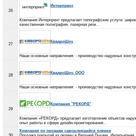
Интерпринт
26
Компания Интерпринт предлагает типографские услуги: широ
качественная полиграфия, лазерная резк...
КвадроШоу
27
Наши основные направления: - производство надувных констру
КвадроШоу, ООО
28
Наши основные направления: - производство надувных констру
Компания "РЕКОРД"
29
Компания «РЕКОРД» предлагает изготовление объектов нару
опыт работы в сфере дизайн-проектирования...
Компания по продаже самоклеящейся пленки
30
Продажа покрытий из резины в Верхней Пышме. Интерьерная,