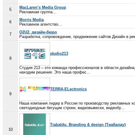
MacLaren’s Media Group
5
Рекламная группа...
Morris Media
6
Рекламное агентство...
O2U2, дизайн-бюро
7
Разработка, сопровождение, продвижение сайтов Дизайн в р
studio213
8
Студия 213 – это команда профессионалов в области дизайна
находим решения. Это наша профес...
TERRA-ELectronics
9
Наша компания лидер в России по производству рекламных к
светодиодные бегущие строки, видеовывески, видеобу...
Tiabaldu. Branding & design (Тиабалду)
10