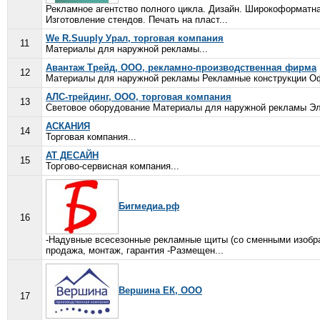
Рекламное агентство полного цикла. Дизайн. Широкоформатна
Изготовление стендов. Печать на пласт...
We R.Suuply Урал, торговая компания
11
Материалы для наружной рекламы...
Авантаж Трейд, ООО, рекламно-производственная фирма
12
Материалы для наружной рекламы Рекламные конструкции Офс
АЛС-трейдинг, ООО, торговая компания
13
Световое оборудование Материалы для наружной рекламы Эл
АСКАНИЯ
14
Торговая компания...
АТ ДЕСАЙН
15
Торгово-сервисная компания...
Бигмедиа.рф
16
-Надувные всесезонные рекламные щиты (со сменными изобра
продажа, монтаж, гарантия -Размещен...
Вершина ЕК, ООО
17