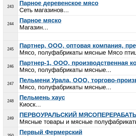
Парное деревенское мясо
243
Сеть магазинов...
Парное мяско
244
Магазин...
Партнер, ООО, оптовая компания, пре
245
Мясо, полуфабрикаты мясные Мясо птиц
Партнер-1, ООО, производственная к
246
Мясо, полуфабрикаты мясные...
Пельмени Урала, ООО, торгово-произ
247
Мясо, полуфабрикаты мясные...
Пельмень хаус
248
Киоск...
ПЕРВОУРАЛЬСКИЙ МЯСОПЕРЕРАБА
249
Мясные товары и мясные полуфабрикаты
Первый Фермерский
250