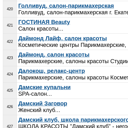
Голливуд, салон-парикмахерская
420
Голливуд, салон-парикмахерская г. Екат
ГОСТИНАЯ Beauty
421
Салон красоты...
Даймонд Лайф, салон красоты
422
Косметические центры Парикмахерские, 
Даймонд, салон красоты
423
Парикмахерские, салоны красоты Студии
Далокош, релакс-центр
424
Парикмахерские, салоны красоты Космет
Дамские купальни
425
SPA-салон...
Дамский Заговор
426
Женский клуб...
Дамский клуб, школа парикмахерского
ШКОЛА КРАСОТЫ "Дамский клуб" - негос
427