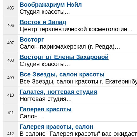
Воображариум Нэйл
405
Студия красоты...
Восток и Запад
406
Центр терапевтической косметологии...
Восторг
407
Салон-парикмахерская (г. Ревда)...
Восторг от Елены Захаровой
408
Студия красоты...
Все Звезды, салон красоты
409
Все Звезды, салон красоты г. Екатеринбу
Галатея, ногтевая студия
410
Ногтевая студия...
Галерея красоты
411
Салон...
Галерея красоты, салон
В салоне "Галерея красоты" вас ожидае
412