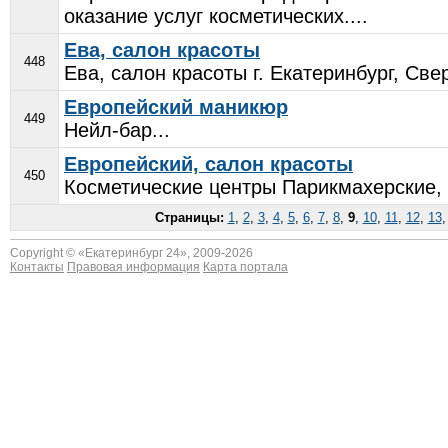
оказание услуг косметических....
Ева, салон красоты
448
Ева, салон красоты г. Екатеринбург, Све
Европейский маникюр
449
Нейл-бар...
Европейский, салон красоты
450
Косметические центры Парикмахерские, 
Страницы:
1
,
2
,
3
,
4
,
5
,
6
,
7
,
8
,
9
,
10
,
11
,
12
,
13
Copyright © «
Екатеринбург 24
», 2009-2026
Контакты
Правовая информация
Карта портала