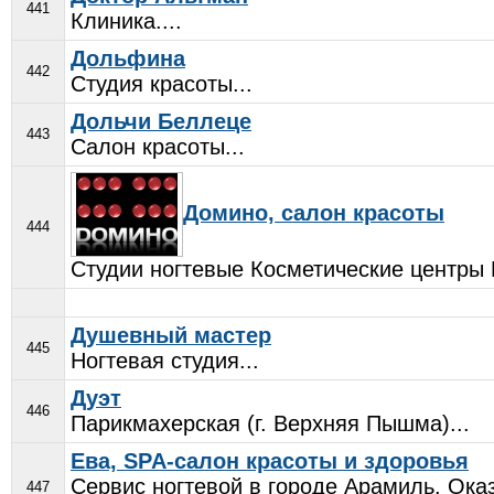
441
Клиника....
Дольфина
442
Студия красоты...
Дольчи Беллеце
443
Салон красоты...
Домино, салон красоты
444
Студии ногтевые Косметические центры 
Душевный мастер
445
Ногтевая студия...
Дуэт
446
Парикмахерская (г. Верхняя Пышма)...
Ева, SPA-салон красоты и здоровья
Сервис ногтевой в городе Арамиль. Оказ
447