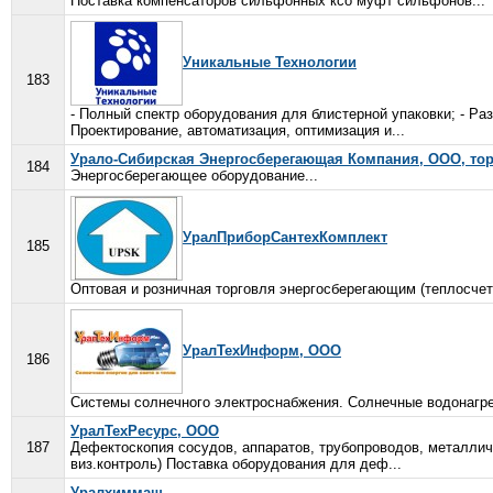
Поставка компенсаторов сильфонных ксо муфт сильфонов...
Уникальные Технологии
183
- Полный спектр оборудования для блистерной упаковки; - Раз
Проектирование, автоматизация, оптимизация и...
Урало-Сибирская Энергосберегающая Компания, ООО, то
184
Энергосберегающее оборудование...
УралПриборСантехКомплект
185
Оптовая и розничная торговля энергосберегающим (теплосчетч
УралТехИнформ, ООО
186
Системы солнечного электроснабжения. Солнечные водонагре
УралТехРесурс, ООО
187
Дефектоскопия сосудов, аппаратов, трубопроводов, металлич
виз.контроль) Поставка оборудования для деф...
Уралхиммаш