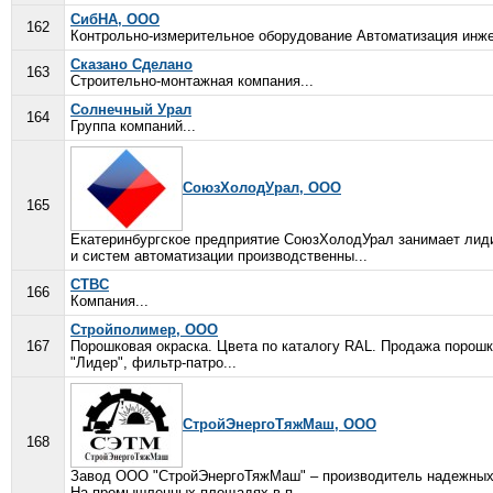
СибНА, ООО
162
Контрольно-измерительное оборудование Автоматизация инже
Сказано Сделано
163
Строительно-монтажная компания...
Солнечный Урал
164
Группа компаний...
СоюзХолодУрал, ООО
165
Екатеринбургское предприятие СоюзХолодУрал занимает лид
и систем автоматизации производственны...
СТВС
166
Компания...
Стройполимер, ООО
167
Порошковая окраска. Цвета по каталогу RAL. Продажа порошк
"Лидер", фильтр-патро...
СтройЭнергоТяжМаш, ООО
168
Завод ООО "СтройЭнергоТяжМаш" – производитель надежных 
На промышленных площадях в п...