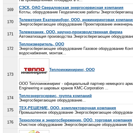
СЭСК, ОАО Свердловская энергосервисная компания
169
Котлы, оборудование Геодезические работы Энергосберегающ
Телеметрия Екатеринбург, ООО, инжиниринговая компани
170
Энергосберегающее оборудование Проектирование инженерны
Телемеханик, ООО, научно-производственная фирма
171
Автоматизация производства Энергосберегающее оборудован
Теплоизмеритель, ООО
172
Энергосберегающее оборудование Газовое оборудование Конт
водоснабжения, монтаж...
Теплоинжиниринг, ООО
173
ООО Теплоинжиниринг - официальный партнер немецкого арма
Engineering и шаровых кранов KMC-Corporation ...
Теплоэнергосервис, группа компаний
174
Энергосберегающее оборудование...
ТЕХ-РЕШЕНИЕ, ООО, комплектовочная компания
175
Промышленное оборудование Энергосберегающее оборудовани
Технологии и энергосбережение, ООО, торговая компания
176
Очистное оборудование Энергосберегающее оборудование Воз