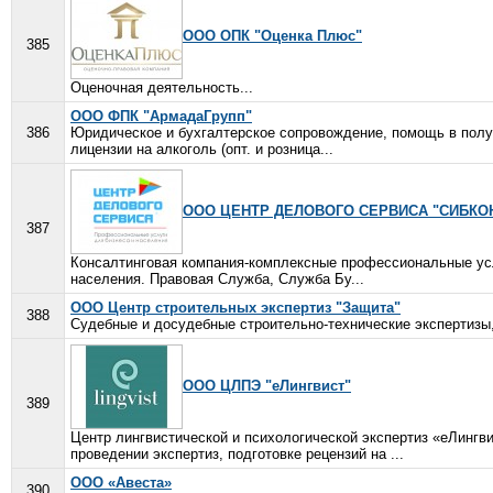
ООО ОПК "Оценка Плюс"
385
Оценочная деятельность...
ООО ФПК "АрмадаГрупп"
386
Юридическое и бухгалтерское сопровождение, помощь в полу
лицензии на алкоголь (опт. и розница...
ООО ЦЕНТР ДЕЛОВОГО СЕРВИСА "СИБКО
387
Консалтинговая компания-комплексные профессиональные усл
населения. Правовая Служба, Служба Бу...
ООО Центр строительных экспертиз "Защита"
388
Судебные и досудебные строительно-технические экспертизы,
ООО ЦЛПЭ "еЛингвист"
389
Центр лингвистической и психологической экспертиз «еЛингв
проведении экспертиз, подготовке рецензий на ...
ООО «Авеста»
390