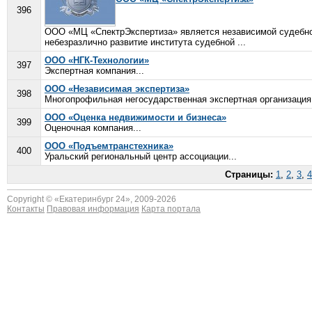
396
ООО «МЦ «СпектрЭкспертиза» является независимой судебно
небезразлично развитие института судебной ...
ООО «НГК-Технологии»
397
Экспертная компания...
ООО «Независимая экспертиза»
398
Многопрофильная негосударственная экспертная организация.
ООО «Оценка недвижимости и бизнеса»
399
Оценочная компания...
ООО «Подъемтранстехника»
400
Уральский региональный центр ассоциации...
Страницы:
1
,
2
,
3
,
4
Copyright © «
Екатеринбург 24
», 2009-2026
Контакты
Правовая информация
Карта портала