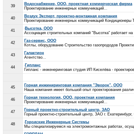
Водоснабжение, ООО, проектная коммерческая фирма
39
Проектирование инженерных коммуникаций...
Воздух Эксперт, проектно-монтажная компания
40
Проектирование инженерных коммуникаций Кондиционеры Те
Высотка, ООО
41
Ассоциация строительных компаний "Высотка" работает на 
Газ-сервис, ООО
42
Котлы, оборудование Строительство газопрододов Проекти
Галактион
43
Агентство...
Гипланс
44
Гипланс - инженеринговая студия ИП Киселёва - проектиров
Горная инжиниринговая компания "Эворок", ООО
45
Наша компания имеет большой опыт проектирования различ
Горная технология, ООО, проектная компания
46
Проектирование инженерных коммуникаций...
Горный проектно-строительный центр, ЗАО
47
Горный проектно-строительный центр, ЗАО г. Екатеринбург,
Городские Инженерные Системы
48
Мы специализируемся на электромонтажных работах, осуще