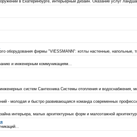
ооружений в Екатеринбурге, интерьерный дизайн. Оказание услуг ландша
я
ого оборудования фирмы "VIESSMANN": котлы настенные, напольные, тв
ванию и инженерным коммуникациям...
инженерных систем Сантехника Системы отопления и водоснабжения, мо
ний - молодая и быстро развивающаяся команда современных профессион
изайна интерьера, малых архитектурных форм и малоэтажной архитектур
ия
никаций...