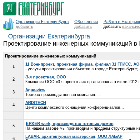
Организации Екатеринбурга
Объявления
Работа в Екатерин
добавить
добавить
добавить
ваканси
Организации Екатеринбурга
Проектирование инженерных коммуникаций в 
Проектирование инженерных коммуникаций
11 Военпроект, проектная фирма, филиал 31 ГПИСС, АО
1
- услуги проектирования объектов в городе Екатеринбурге;
3-я проектная, ООО
2
Компания ООО «3-я проектная» организована в июле 2012 г
Aqua-view
3
Торгово-производственная компания....
ARDITECH
4
Центр комплексного оснащения конференц-залов...
ERKER werk, производство готовых домов
5
На нашем заводе мы производим и продаем структурные изо
LABAR, архитектурная мастерская, ООО ЛАБАР
6