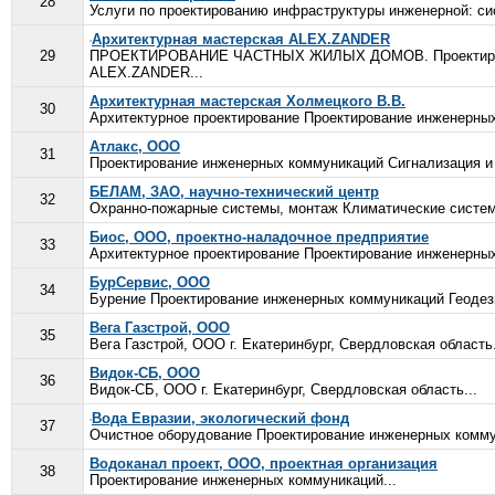
28
Услуги по проектированию инфраструктуры инженерной: сист
Архитектурная мастерская ALEX.ZANDER
29
ПРОЕКТИРОВАНИЕ ЧАСТНЫХ ЖИЛЫХ ДОМОВ. Проектирование,
ALEX.ZANDER...
Архитектурная мастерская Холмецкого В.В.
30
Архитектурное проектирование Проектирование инженерных
Атлакс, ООО
31
Проектирование инженерных коммуникаций Сигнализация и
БЕЛАМ, ЗАО, научно-технический центр
32
Охранно-пожарные системы, монтаж Климатические системы
Биос, ООО, проектно-наладочное предприятие
33
Архитектурное проектирование Проектирование инженерных
БурСервис, ООО
34
Бурение Проектирование инженерных коммуникаций Геодези
Вега Газстрой, ООО
35
Вега Газстрой, ООО г. Екатеринбург, Свердловская область.
Видок-СБ, ООО
36
Видок-СБ, ООО г. Екатеринбург, Свердловская область...
Вода Евразии, экологический фонд
37
Очистное оборудование Проектирование инженерных комму
Водоканал проект, ООО, проектная организация
38
Проектирование инженерных коммуникаций...