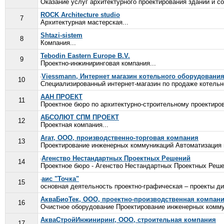
Оказание услуг архитектурного проектирования зданий и с
ROCK Architecture studio
7
Архитектурная мастерская...
Shtazi-sistem
8
Компания...
Tebodin Eastern Europe B.V.
9
Проектно-инжиниринговая компания...
Viessmann, Интернет магазин котельного оборудовани
10
Специализированный интернет-магазин по продаже котельн
ААН ПРОЕКТ
11
Проектное бюро по архитектурно-строительному проектиро
АБСОЛЮТ СПМ ПРОЕКТ
12
Проектная компания...
Агат, ООО, производственно-торговая компания
13
Проектирование инженерных коммуникаций Автоматизация 
Агенство Нестандартных Проектных Решений
14
Проектное бюро - Агенство Нестандартных Проектных Реше
аис "Точка"
15
основная деятельность проектно-графическая – проекты д
АкваБиоТек, ООО, проектно-производственная компан
16
Очистное оборудование Проектирование инженерных комму
АкваСтройИнжиниринг, ООО, строительная компания
17