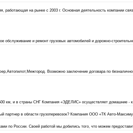
, работающая на рынке с 2003 г. Основная деятельность компании связа
ое обслуживание и ремонт грузовых автомобилей и дорожно-строительно
р,Автопилот,Межгород. Возможно заключение договара по безналичному р
00 км, и в страны СНГ Компания «ЭДЕЛИС» осуществляет домашние - ква
 партнер в области грузоперевозок? Компания ООО «ТК Авто-Максимум» 
ами по России. Своей работой мы добились того, что можем предоставить