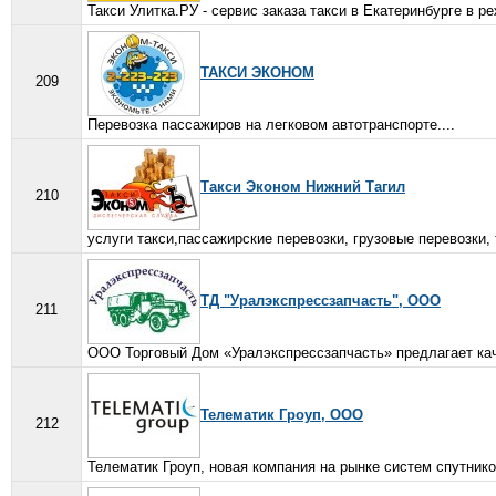
Такси Улитка.РУ - сервис заказа такси в Екатеринбурге в р
ТАКСИ ЭКОНОМ
209
Перевозка пассажиров на легковом автотранспорте....
Такси Эконом Нижний Тагил
210
услуги такси,пассажирские перевозки, грузовые перевозки, 
ТД "Уралэкспрессзапчасть", ООО
211
ООО Торговый Дом «Уралэкспрессзапчасть» предлагает качес
Телематик Гроуп, ООО
212
Телематик Гроуп, новая компания на рынке систем спутнико