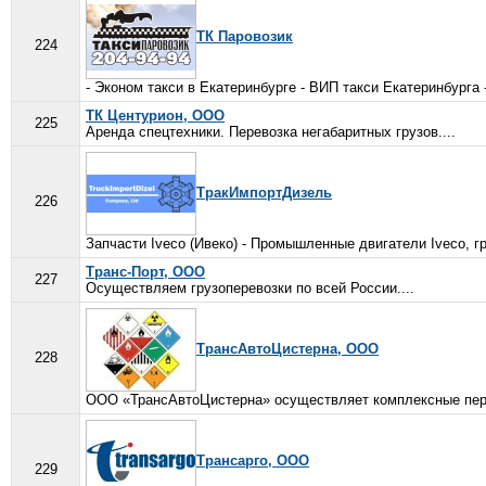
ТК Паровозик
224
- Эконом такси в Екатеринбурге - ВИП такси Екатеринбурга -
ТК Центурион, ООО
225
Аренда спецтехники. Перевозка негабаритных грузов....
ТракИмпортДизель
226
Запчасти Iveco (Ивеко) - Промышленные двигатели Iveco, г
Транс-Порт, ООО
227
Осуществляем грузоперевозки по всей России....
ТрансАвтоЦистерна, ООО
228
ООО «ТрансАвтоЦистерна» осуществляет комплексные перев
Трансарго, ООО
229