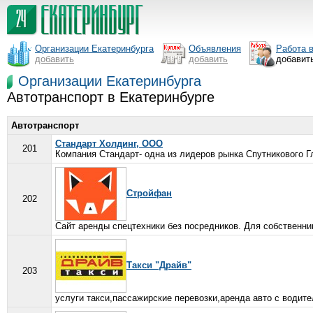
Организации Екатеринбурга
Объявления
Работа 
добавить
добавить
добавит
Организации Екатеринбурга
Автотранспорт в Екатеринбурге
Автотранспорт
Стандарт Холдинг, ООО
201
Компания Стандарт- одна из лидеров рынка Спутникового 
Стройфан
202
Сайт аренды спецтехники без посредников. Для собственни
Такси "Драйв"
203
услуги такси,пассажирские перевозки,аренда авто с водител