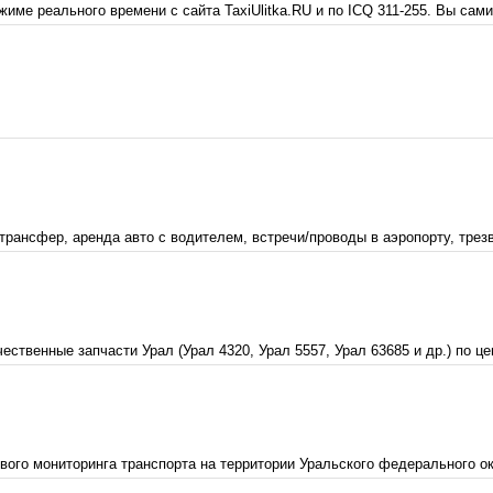
ежиме реального времени с сайта TaxiUlitka.RU и по ICQ 311-255. Вы сам
трансфер, аренда авто с водителем, встречи/проводы в аэропорту, трезв
твенные запчасти Урал (Урал 4320, Урал 5557, Урал 63685 и др.) по це
вого мониторинга транспорта на территории Уральского федерального ок