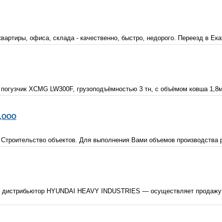
артиры, офиса, склада - качественно, быстро, недорого. Переезд в Ека
 погузчик XCMG LW300F, грузоподъёмностью 3 тн, с объёмом ковша 1,8м
а,ООО
 Строительство объектов. Для выполнения Вами объемов производства р
дистрибьютор HYUNDAI HEAVY INDUSTRIES — осуществляет продажу ст