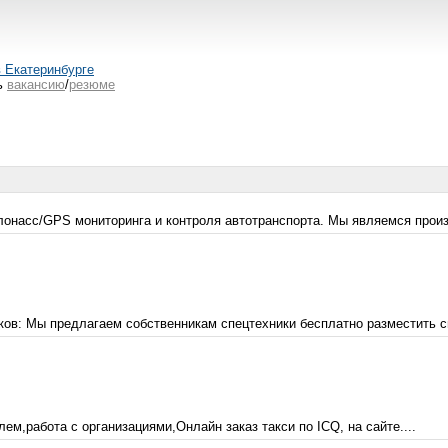
в Екатеринбурге
ь
вакансию
/
резюме
Глонасс/GPS мониторинга и контроля автотранспорта. Мы являемся прои
ков: Мы предлагаем собственникам спецтехники бесплатно разместить св
ем,работа с организациями,Онлайн заказ такси по ICQ, на сайте....