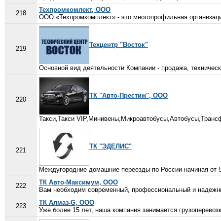
Техпромкомлект, ООО
218
ООО «Техпромкомплект» - это многопрофильная организация
Техцентр "Восток"
219
Основной вид деятельности Компании - продажа, техническ
ТК "Авто-Престиж", ООО
220
Такси,Такси VIP,Минивены,Микроавтобусы,Автобусы,Трансфе
ТК "ЭДЕЛИС"
221
Междугородние домашние переезды по России начиная от 5
ТК Авто-Максимум, ООО
222
Вам необходим современный, профессиональный и надежный
ТК Алмаз-G, ООО
223
Уже более 15 лет, наша компания занимается грузоперевозк