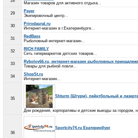
28
Магазин товаров для активного отдыха...
Payer
29
Экипировочный центр...
Prirodaural.ru
30
Интернет-магазин в г.Екатеринбурге...
RedBass
31
Рыболовный интернет-магазин...
RICH FAMILY
32
Сеть гипермаркетов детских товаров...
Rybolov66.ru, интернет-магазин рыболовных принадлеж
33
Товары для рыбной ловли...
ShopSt.ru
34
Интернет-магазин...
Shturm (Штурм), пейнтбольный и лазерта
35
Дни рождения, корпоративы и детские выезды за городом, на
Sportcity74.ru Екатеринбург
36