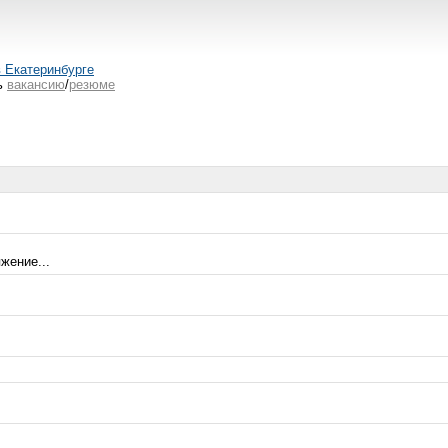
в Екатеринбурге
ь
вакансию
/
резюме
жение...