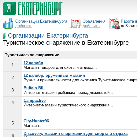
Организации Екатеринбурга
Объявления
Работа 
добавить
добавить
добавит
Организации Екатеринбурга
Туристическое снаряжение в Екатеринбурге
Туристическое снаряжение
12 калибр
1
Магазин товаров для охоты и отдыха...
12 калибр, оружейный магазин
2
Ружья и принадлежности для охотника Туристическое снаря
Buffalo Bill
3
Интернет-магазин рыбацких принадлежностей...
Campactive
4
Интернет-магазин туристического снаряжения...
City-Hunter96
5
Магазин...
Discovery, магазин снаряжения для спорта и отдыха
6