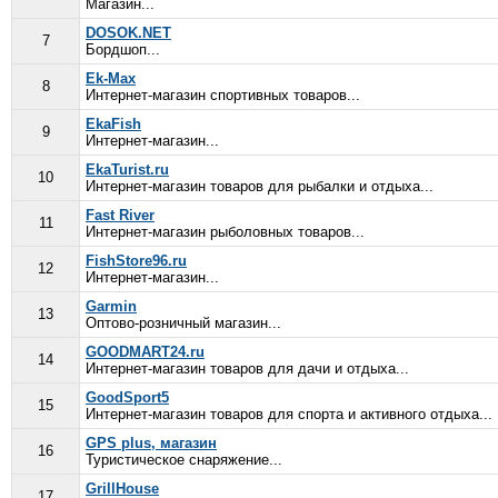
Магазин...
DOSOK.NET
7
Бордшоп...
Ek-Max
8
Интернет-магазин спортивных товаров...
EkaFish
9
Интернет-магазин...
EkaTurist.ru
10
Интернет-магазин товаров для рыбалки и отдыха...
Fast River
11
Интернет-магазин рыболовных товаров...
FishStore96.ru
12
Интернет-магазин...
Garmin
13
Оптово-розничный магазин...
GOODMART24.ru
14
Интернет-магазин товаров для дачи и отдыха...
GoodSport5
15
Интернет-магазин товаров для спорта и активного отдыха...
GPS plus, магазин
16
Туристическое снаряжение...
GrillHouse
17