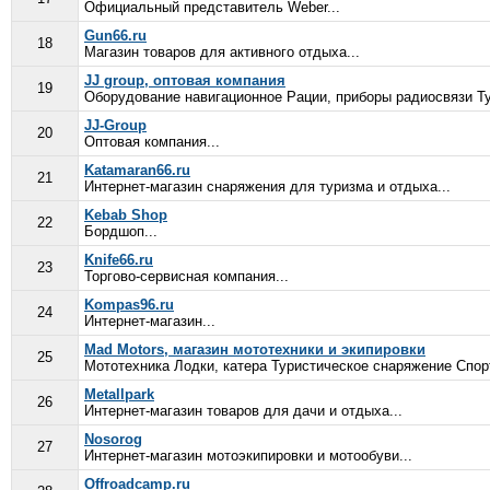
Официальный представитель Weber...
Gun66.ru
18
Магазин товаров для активного отдыха...
JJ group, оптовая компания
19
Оборудование навигационное Рации, приборы радиосвязи Ту
JJ-Group
20
Оптовая компания...
Katamaran66.ru
21
Интернет-магазин снаряжения для туризма и отдыха...
Kebab Shop
22
Бордшоп...
Knife66.ru
23
Торгово-сервисная компания...
Kompas96.ru
24
Интернет-магазин...
Mad Motors, магазин мототехники и экипировки
25
Мототехника Лодки, катера Туристическое снаряжение Спор
Metallpark
26
Интернет-магазин товаров для дачи и отдыха...
Nosorog
27
Интернет-магазин мотоэкипировки и мотообуви...
Offroadcamp.ru