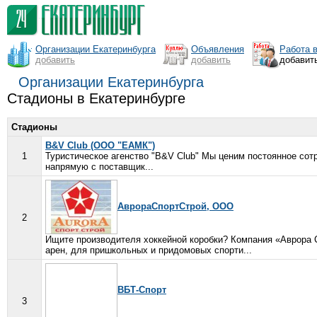
Организации Екатеринбурга
Объявления
Работа 
добавить
добавить
добавит
Организации Екатеринбурга
Стадионы в Екатеринбурге
Стадионы
B&V Club (ООО "ЕАМК")
1
Туристическое агенство "B&V Club" Мы ценим постоянное сот
напрямую с поставщик...
АврораСпортСтрой, ООО
2
Ищите производителя хоккейной коробки? Компания «Аврора
арен, для пришкольных и придомовых спорти...
ВБТ-Спорт
3