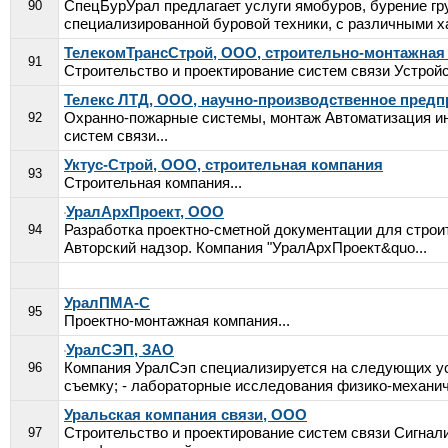
СпецБурУрал предлагает услуги ямобуров, бурение гр
90
специализированной буровой техники, с различными ха
ТелекомТрансСтрой, ООО, строительно-монтажная
91
Строительство и проектирование систем связи Устрой
Телекс ЛТД, ООО, научно-производственное предп
Охранно-пожарные системы, монтаж Автоматизация и
92
систем связи...
Уктус-Строй, ООО, строительная компания
93
Строительная компания...
УралАрхПроект, ООО
Разработка проектно-сметной документации для строи
94
Авторский надзор. Компания "УралАрхПроект&quo...
УралПМА-С
95
Проектно-монтажная компания...
УралСЭП, ЗАО
Компания УралСэп специализируется на следующих усл
96
съемку; - лабораторные исследования физико-механич.
Уральская компания связи, ООО
Строительство и проектирование систем связи Сигна
97