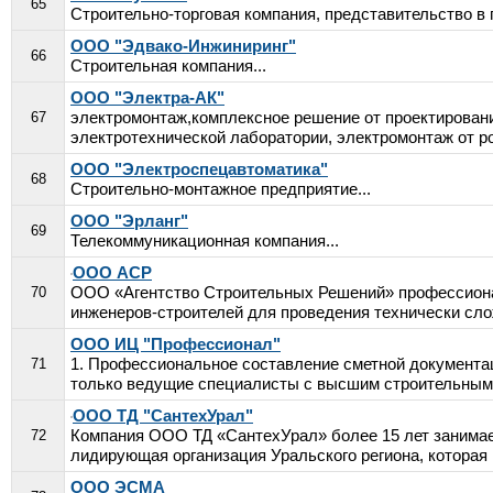
65
Строительно-торговая компания, представительство в г.
ООО "Эдвако-Инжиниринг"
66
Строительная компания...
ООО "Электра-АК"
электромонтаж,комплексное решение от проектировани
67
электротехнической лаборатории, электромонтаж от ро
ООО "Электроспецавтоматика"
68
Строительно-монтажное предприятие...
ООО "Эрланг"
69
Телекоммуникационная компания...
ООО АСР
ООО «Агентство Строительных Решений» профессиональ
70
инженеров-строителей для проведения технически слож
ООО ИЦ "Профессионал"
1. Профессиональное составление сметной документа
71
только ведущие специалисты с высшим строительным 
ООО ТД "СантехУрал"
Компания ООО ТД «СантехУрал» более 15 лет занимает
72
лидирующая организация Уральского региона, которая .
ООО ЭСМА