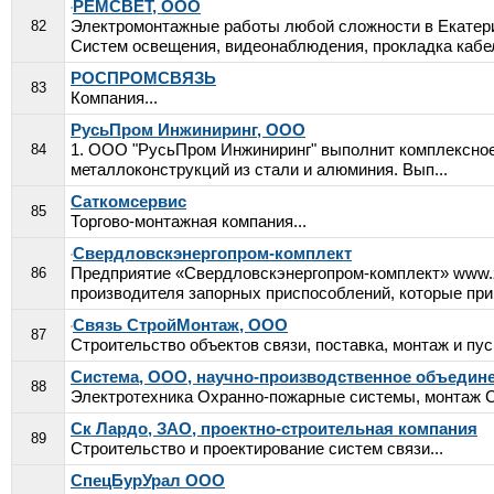
РЕМСВЕТ, ООО
Электромонтажные работы любой сложности в Екатери
82
Систем освещения, видеонаблюдения, прокладка кабеле
РОСПРОМСВЯЗЬ
83
Компания...
РусьПром Инжиниринг, ООО
1. ООО "РусьПром Инжиниринг" выполнит комплексное 
84
металлоконструкций из стали и алюминия. Вып...
Саткомсервис
85
Торгово-монтажная компания...
Свердловскэнергопром-комплект
Предприятие «Свердловскэнергопром-комплект» www.za
86
производителя запорных приспособлений, которые прим
Связь СтройМонтаж, ООО
87
Строительство объектов связи, поставка, монтаж и пус
Система, ООО, научно-производственное объедин
88
Электротехника Охранно-пожарные системы, монтаж Ст
Ск Лардо, ЗАО, проектно-строительная компания
89
Строительство и проектирование систем связи...
СпецБурУрал ООО