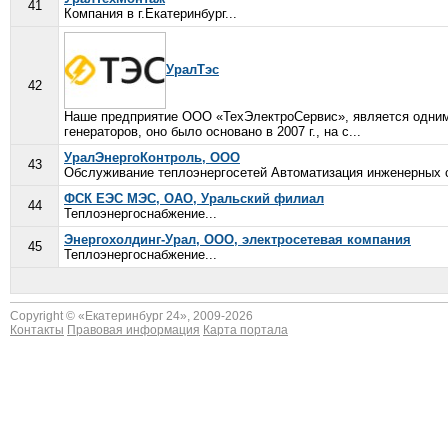
41
Компания в г.Екатеринбург...
УралТэс
42
Наше предприятие ООО «ТехЭлектроСервис», является одним 
генераторов, оно было основано в 2007 г., на с...
УралЭнергоКонтроль, ООО
43
Обслуживание теплоэнергосетей Автоматизация инженерных с
ФСК ЕЭС МЭС, ОАО, Уральский филиал
44
Теплоэнергоснабжение...
Энергохолдинг-Урал, ООО, электросетевая компания
45
Теплоэнергоснабжение...
Copyright © «
Екатеринбург 24
», 2009-2026
Контакты
Правовая информация
Карта портала