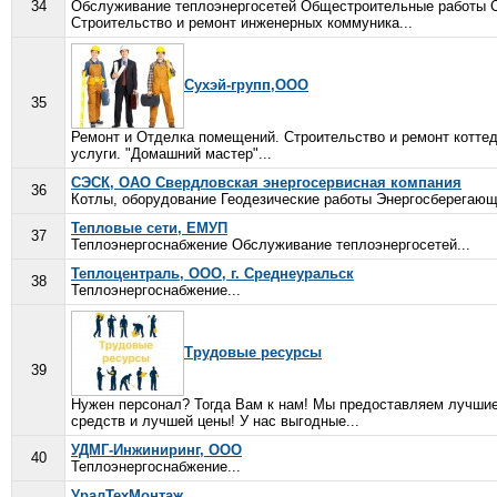
34
Обслуживание теплоэнергосетей Общестроительные работы С
Строительство и ремонт инженерных коммуника...
Сухэй-групп,ООО
35
Ремонт и Отделка помещений. Строительство и ремонт котте
услуги. "Домашний мастер"...
СЭСК, ОАО Свердловская энергосервисная компания
36
Котлы, оборудование Геодезические работы Энергосберегающ
Тепловые сети, ЕМУП
37
Теплоэнергоснабжение Обслуживание теплоэнергосетей...
Теплоцентраль, ООО, г. Среднеуральск
38
Теплоэнергоснабжение...
Трудовые ресурсы
39
Нужен персонал? Тогда Вам к нам! Мы предоставляем лучшие
средств и лучшей цены! У нас выгодные...
УДМГ-Инжиниринг, ООО
40
Теплоэнергоснабжение...
УралТехМонтаж