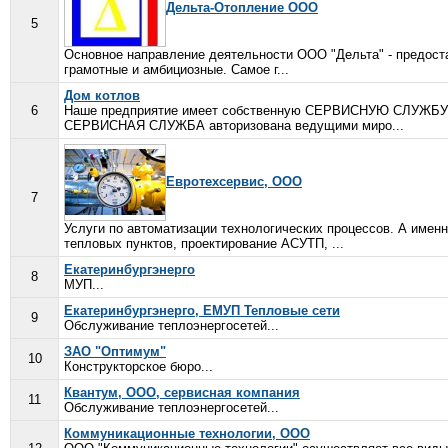
Дельта-Отопление ООО
5
Основное направление деятельности ООО "Дельта" - предоста
грамотные и амбициозные. Самое г...
Дом котлов
6
Наше предприятие имеет собственную СЕРВИСНУЮ СЛУЖБУ по
СЕРВИСНАЯ СЛУЖБА авторизована ведущими миро...
Евротехсервис, ООО
7
Услуги по автоматизации технологических процессов. А имен
тепловых пунктов, проектирование АСУТП, ...
Екатеринбургэнерго
8
МУП...
Екатеринбургэнерго, ЕМУП Тепловые сети
9
Обслуживание теплоэнергосетей...
ЗАО "Оптимум"
10
Конструкторское бюро...
Квантум, ООО, сервисная компания
11
Обслуживание теплоэнергосетей...
Коммуникационные технологии, ООО