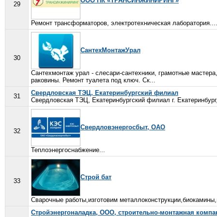
ООО ПК «ТРАНСИНЖИНИРИНГ»
29
Ремонт трансформаторов, электротехническая лаборатория...
СантехМонтажУрал
30
Сантехмонтаж урал - слесари-сантехники, грамотные мастера
раковины. Ремонт туалета под ключ. Ск...
Свердловская ТЭЦ, Екатеринбургский филиал
31
Свердловская ТЭЦ, Екатеринбургский филиал г. Екатеринбург,
Свердловэнергосбыт, ОАО
32
Теплоэнергоснабжение...
Строй бат
33
Сварочные работы,изготовим металлоконструкции,биокамины,п
Стройэнергоналадка, ООО, строительно-монтажная компа