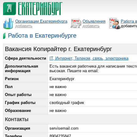
Организации Екатеринбурга
Объявления
Работа 
добавить
добавить
добавит
Работа в Екатеринбурге
Вакансия Копирайтер г. Екатеринбург
Сфера деятельности
IT, Интернет, Телеком, связь, электроника
Дополнительная
Есть вакансия работника для написания текст
информация
высокая. Пишите на email:
Регион
Екатеринбург
Пол
не важно
Опыт работы
не важно
График работы
свободный график
Образование
не важно
Контакты
Организация
servisemail.com
Телефон
8904235847