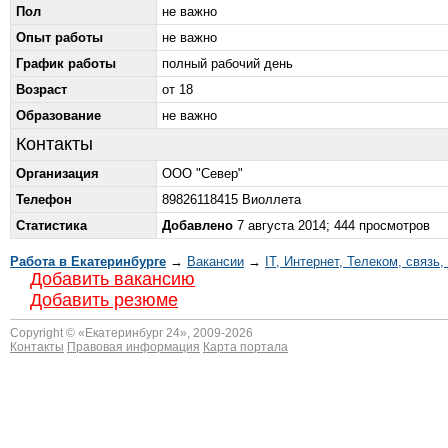
Пол
не важно
Опыт работы
не важно
График работы
полный рабочий день
Возраст
от 18
Образование
не важно
Контакты
Организация
ООО "Север"
Телефон
89826118415 Виоллета
Статистика
Добавлено
7 августа 2014; 444 просмотров
Работа в Екатеринбурге
→
Вакансии
→
IT, Интернет, Телеком, связь,
Добавить вакансию
Добавить резюме
Copyright © «
Екатеринбург 24
», 2009-2026
Контакты
Правовая информация
Карта портала