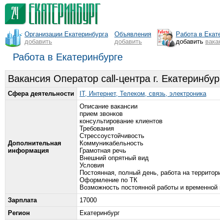
Организации Екатеринбурга
Объявления
Работа в Екат
добавить
добавить
добавить
вака
Работа в Екатеринбурге
Вакансия Оператор call-центра г. Екатеринбур
Сфера деятельности
IT, Интернет, Телеком, связь, электроника
Описание вакансии
прием звонков
консультирование клиентов
Требования
Стрессоустойчивость
Дополнительная
Коммуникабельность
информация
Грамотная речь
Внешний опрятный вид
Условия
Постоянная, полный день, работа на территор
Оформление по ТК
Возможность постоянной работы и временной 
Зарплата
17000
Регион
Екатеринбург