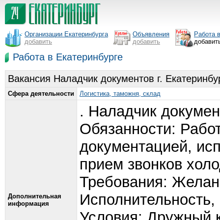
Организации Екатеринбурга
Объявления
Работа 
добавить
добавить
добавит
Работа в Екатеринбурге
Вакансия Наладчик документов г. Екатеринбу
Сфера деятельности
Логистика, таможня, склад
. Наладчик докумен
Обязанности: Рабо
документацией, ис
прием звонков хол
Требования: Желани
Исполнительность,
Дополнительная
информация
Условия: Дружный 