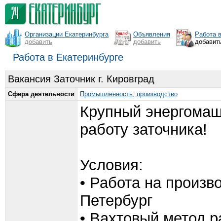
Организации Екатеринбурга
Объявления
Работа 
добавить
добавить
добавит
Работа в Екатеринбурге
Вакансия Заточник г. Кировград
Сфера деятельности
Промышленность, производство
Крупный энергомаш
работу заточника!
Условия:
• Работа на произв
Петербург
• Вахтовый метод р