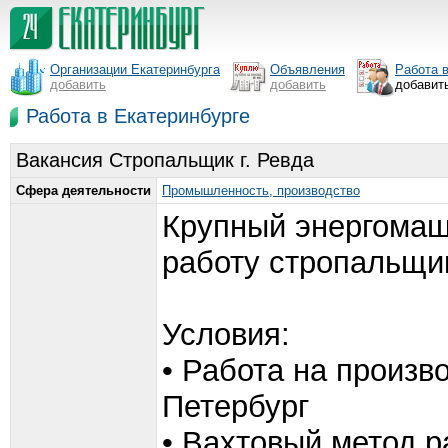
Организации Екатеринбурга
Объявления
Работа 
добавить
добавить
добавит
Работа в Екатеринбурге
Вакансия Стропальщик г. Ревда
Сфера деятельности
Промышленность, производство
Крупный энергомаш
работу стропальщи
Условия:
• Работа на произв
Петербург
• Вахтовый метод р