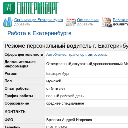
Организации Екатеринбурга
Объявления
Работа 
добавить
добавить
добавит
Работа в Екатеринбурге
Резюме персональный водитель г. Екатеринбу
Сфера деятельности
Автобизнес, транспорт, автосервис
Дополнительная
Отвецтвенный,аккуратный,уровновешенный.Мо
информация
Регион
Екатеринбург
Пол
мужской
Опыт работы
от 5-ти лет
График работы
полный рабочий день
Образование
среднее специальное
Контакты
ФИО
Брюзгин Андрей Игоревич
Телефон
83467521498