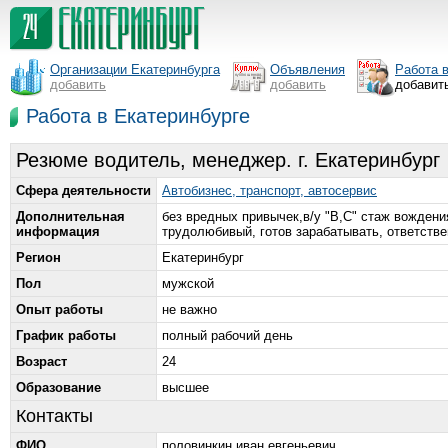
Организации Екатеринбурга
Объявления
Работа 
добавить
добавить
добавит
Работа в Екатеринбурге
Резюме водитель, менеджер. г. Екатеринбург
Сфера деятельности
Автобизнес, транспорт, автосервис
Дополнительная
без вредных привычек,в/у "В,С" стаж вождени
информация
трудолюбивый, готов зарабатывать, ответстве
Регион
Екатеринбург
Пол
мужской
Опыт работы
не важно
График работы
полный рабочий день
Возраст
24
Образование
высшее
Контакты
ФИО
половинкин иван евгеньевич