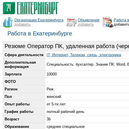
Организации Екатеринбурга
Объявления
Работа 
добавить
добавить
добавит
Работа в Екатеринбурге
Резюме Оператор ПК, удаленная работа (чере
Сфера деятельности
IT, Интернет, Телеком, связь, электроника
Дополнительная
Специальность: бухгалтер. Знание ПК: Word, Ex
информация
Зарплата
10000
ФОТО
Регион
Реж
Пол
женский
Опыт работы
от 5-ти лет
График работы
полный рабочий день
Возраст
36
Образование
среднее специальное