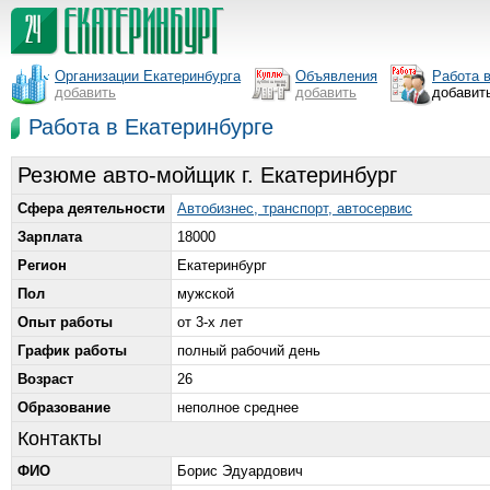
Организации Екатеринбурга
Объявления
Работа 
добавить
добавить
добавит
Работа в Екатеринбурге
Резюме авто-мойщик г. Екатеринбург
Сфера деятельности
Автобизнес, транспорт, автосервис
Зарплата
18000
Регион
Екатеринбург
Пол
мужской
Опыт работы
от 3-х лет
График работы
полный рабочий день
Возраст
26
Образование
неполное среднее
Контакты
ФИО
Борис Эдуардович