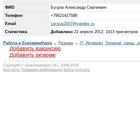
ФИО
Бугров Александр Сергеевич
Телефон
+79521427588
Email
Lecsus2007@yandex.ru
Статистика
Добавлено
22 апреля 2012; 1013 просмотров
Работа в Екатеринбурге
→
Резюме
→
IT, Интернет, Телеком, связь, 
Добавить вакансию
Добавить резюме
Copyright © «
Екатеринбург 24
», 2009-2026
Контакты
Правовая информация
Карта портала