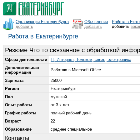
Организации Екатеринбурга
Объявления
Работа в Екат
добавить
добавить
добавить
вака
Работа в Екатеринбурге
Резюме Что то связанное с обработкой инфор
Сфера деятельности
IT, Интернет, Телеком, связь, электроника
Дополнительная
Работаю в Microsoft Office
информация
Зарплата
25000
Регион
Екатеринбург
Пол
мужской
Опыт работы
от 3-х лет
График работы
полный рабочий день
Возраст
22
Образование
среднее специальное
Контакты