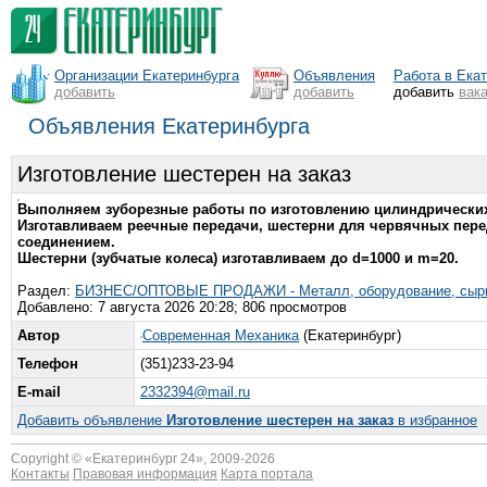
Организации Екатеринбурга
Объявления
Работа в Ека
добавить
добавить
добавить
вак
Объявления Екатеринбурга
Изготовление шестерен на заказ
Выполняем зуборезные работы по изготовлению цилиндрических 
Изготавливаем реечные передачи, шестерни для червячных пере
соединением.
Шестерни (зубчатые колеса) изготавливаем до d=1000 и m=20.
Раздел:
БИЗНЕС/ОПТОВЫЕ ПРОДАЖИ - Металл, оборудование, сырь
Добавлено: 7 августа 2026 20:28; 806 просмотров
Автор
Современная Механика
(Екатеринбург)
Телефон
(351)233-23-94
E-mail
2332394@mail.ru
Добавить объявление
Изготовление шестерен на заказ
в избранное
Copyright © «
Екатеринбург 24
», 2009-2026
Контакты
Правовая информация
Карта портала