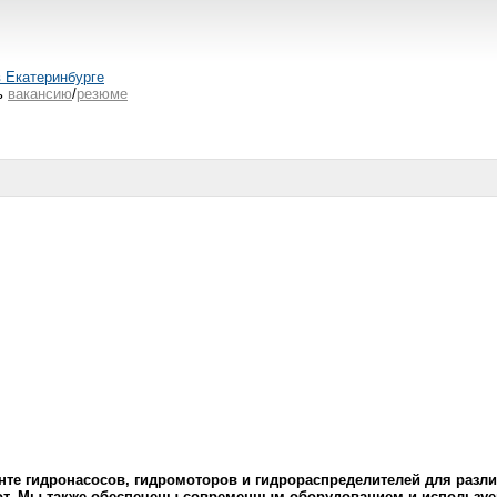
в Екатеринбурге
ь
вакансию
/
резюме
е гидронасосов, гидромоторов и гидрораспределителей для различ
от. Мы также обеспечены современным оборудованием и используем