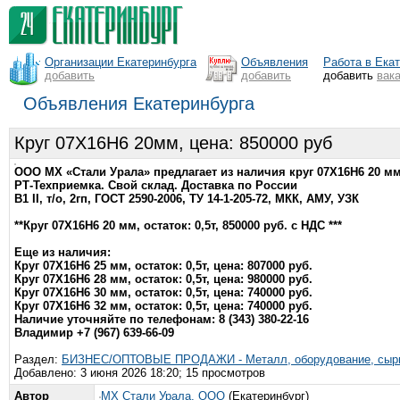
Организации Екатеринбурга
Объявления
Работа в Ека
добавить
добавить
добавить
вак
Объявления Екатеринбурга
Круг 07Х16Н6 20мм, цена: 850000 руб
ООО МХ «Стали Урала» предлагает из наличия круг 07Х16Н6 20 мм
РТ-Техприемка. Свой склад. Доставка по России
В1 II, т/о, 2гп, ГОСТ 2590-2006, ТУ 14-1-205-72, МКК, АМУ, УЗК
**Круг 07Х16Н6 20 мм, остаток: 0,5т, 850000 руб. с НДС ***
Еще из наличия:
Круг 07Х16Н6 25 мм, остаток: 0,5т, цена: 807000 руб.
Круг 07Х16Н6 28 мм, остаток: 0,5т, цена: 980000 руб.
Круг 07Х16Н6 30 мм, остаток: 0,5т, цена: 740000 руб.
Круг 07Х16Н6 32 мм, остаток: 0,5т, цена: 740000 руб.
Наличие уточняйте по телефонам: 8 (343) 380-22-16
Владимир +7 (967) 639-66-09
Раздел:
БИЗНЕС/ОПТОВЫЕ ПРОДАЖИ - Металл, оборудование, сырь
Добавлено: 3 июня 2026 18:20; 15 просмотров
Автор
МХ Стали Урала, ООО
(Екатеринбург)