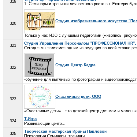
319
1. Семинары и тренинги личностного роста в г. Екатеринбург
Студия изобразительного искусства "По
320
Только у нас ИЗО с лучшими педагогами (живопись, рисун
Студия Управления Персоналом "ПРОФЕССИОНАЛ HR",
321
Сегодня мы являемся одним из ведущих по всей стране рес
Студия Центр Кадра
322
-обучение для пытливых по фотографии и видеопроизводств
Счастливые дети, ООО
323
«Счастливые дети» – это детский центр для мам и маленьких
Т-Игра
324
Развивающий центр...
Творческая мастерская Ирины Павловой
325
Психология Семинары, тренинги...