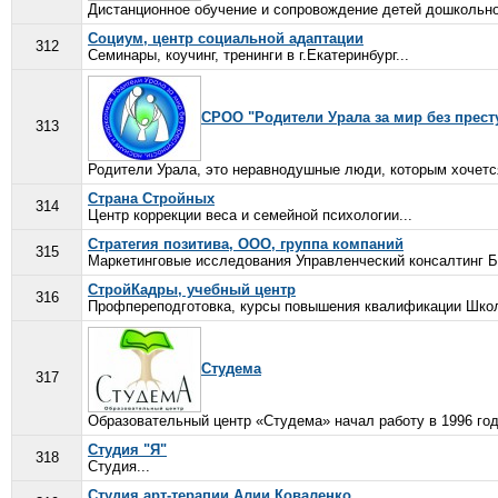
Дистанционное обучение и сопровождение детей дошкольного
Социум, центр социальной адаптации
312
Семинары, коучинг, тренинги в г.Екатеринбург...
СРОО "Родители Урала за мир без прест
313
Родители Урала, это неравнодушные люди, которым хочется 
Страна Стройных
314
Центр коррекции веса и семейной психологии...
Стратегия позитива, ООО, группа компаний
315
Маркетинговые исследования Управленческий консалтинг Би
СтройКадры, учебный центр
316
Профпереподготовка, курсы повышения квалификации Школ
Студема
317
Образовательный центр «Студема» начал работу в 1996 году
Студия "Я"
318
Студия...
Студия арт-терапии Алии Коваленко