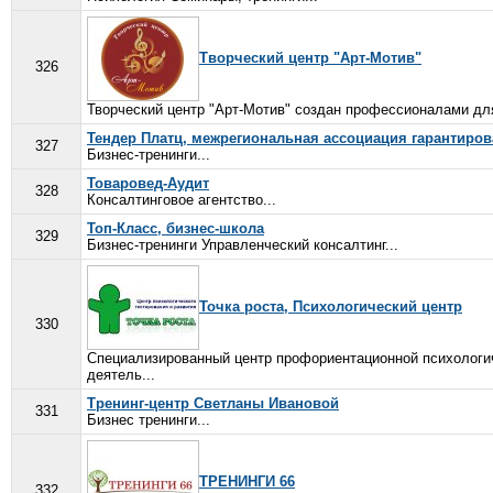
Творческий центр "Арт-Мотив"
326
Творческий центр "Арт-Мотив" создан профессионалами для 
Тендер Платц, межрегиональная ассоциация гарантиро
327
Бизнес-тренинги...
Товаровед-Аудит
328
Консалтинговое агентство...
Топ-Класс, бизнес-школа
329
Бизнес-тренинги Управленческий консалтинг...
Точка роста, Психологический центр
330
Специализированный центр профориентационной психологи
деятель...
Тренинг-центр Светланы Ивановой
331
Бизнес тренинги...
ТРЕНИНГИ 66
332