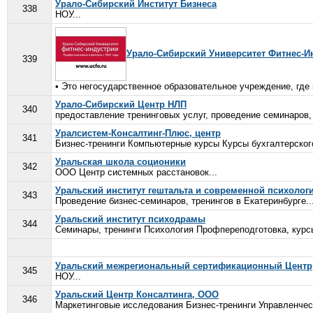
Урало-Сибирский Институт Бизнеса
338
НОУ...
Урало-Сибирский Университет Фитнес-И
339
• Это негосударственное образовательное учреждение, где
Урало-Сибирский Центр НЛП
340
предоставление тренинговых услуг, проведение семинаров, 
Уралсистем-Консалтинг-Плюс, центр
341
Бизнес-тренинги Компьютерные курсы Курсы бухгалтерского
Уральская школа соционики
342
ООО Центр системных расстановок...
Уральский институт гештальта и современной психолог
343
Проведение бизнес-семинаров, тренингов в Екатеринбурге..
Уральский институт психодрамы
344
Семинары, тренинги Психология Профпереподготовка, курс
Уральский межрегиональный сертификационный Центр
345
НОУ...
Уральский Центр Консалтинга, ООО
346
Маркетинговые исследования Бизнес-тренинги Управленческ