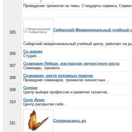
Проведение тренингов на темы: Стандарты сервиса; Сервис
Сибирский Межрегиональный учебный 
305
Сибирский межрегиональный учебный центр, работает на р
Со.знание
306
Студия....
Созвездие Лебедя, мастерская личностного роста
307
Семинары, тренинги...
Созидание, центр духовных практик
308
Проведние семинаров, тренингов личностных...
Солнце
309
Центр выбора профессии и развития талантов...
Соло Души
310
Центр раскрытия себя...
Соприкасаясь.ру
311