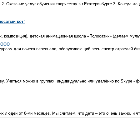
 2. Оказание услуг обучения творчеству в г.Екатеринбурге 3. Консультац
лосатый кот"
ок, композиция), детская анимационная школа «Полосатик» (делаем мул
 ООО
урсом для поиска персонала, обслуживающий весь спектр отраслей бизн
у. Учиться можно в группах, индивидуально или удалённо по Skype - фо
 людей от 8-ми месяцев. Мы считаем, что дети – это очень важно, и что