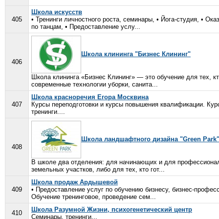
Школа искусств
405
• Тренинги личностного роста, семинары, • Йога-студия, • Ок
по танцам, • Предоставление услу...
Школа клининга "Бизнес Клининг"
406
Школа клининга «Бизнес Клининг» — это обучение для тех, кт
современные технологии уборки, санита...
Школа красноречия Егора Москвина
407
Курсы переподготовки и курсы повышения квалификации. Курс
тренинги....
Школа ландшафтного дизайна "Green Park
408
В школе два отделения: для начинающих и для профессиона
земельных участков, либо для тех, кто гот...
Школа продаж Ардышевой
409
• Предоставление услуг по обучению бизнесу, бизнес-професси
Обучение тренинговое, проведение сем...
Школа Разумной Жизни, психогенетический центр
410
Семинары, тренинги...