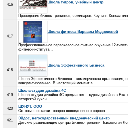
Школа тигров, учебный центр
416
Проведение бизнес-тренингов, семинаров. Коучинг. Консалтинг.
Школа фитнеса Варвары Медведевой
417
Профессиональное первоклассное фитнес обучение 12-тилетн
фитнес-института...
Школа Эффективного Бизнеса
418
Школа Эффективного Бизнеса – коммерческая организация, о
консультированию. В настоящий момент в...
Школа-студия дизайна 4С
419
Школа студия дизайна 4С предлагает: - курсы дизайна в Екат
авторской куклы ...
ШУНУТ, ООО
420
Оптовые поставки товаров повседневного спроса...
Эйдос, негосударственный внедренческий центр
421
Детские развивающие центры Бизнес-тренинги Психология Лог