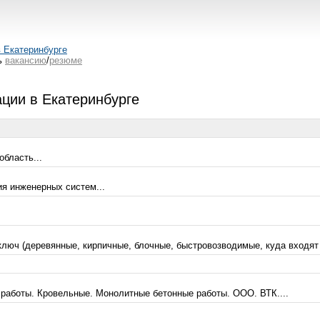
в Екатеринбурге
ь
вакансию
/
резюме
ции в Екатеринбурге
область...
я инженерных систем...
люч (деревянные, кирпичные, блочные, быстровозводимые, куда входят -
работы. Кровельные. Монолитные бетонные работы. ООО. ВТК....