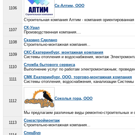
Ск-Алтим, ООО
1106
Строительная компания Алтим - компания ориентированная 
СК-Урал
1107
Производственная компания....
Сказано Сделано
1108
Строительно-монтажная компания...
СКС-Екатеринбург, монтажная компания
1109
Системы отопления и водоснабжения, монтаж Электромонта
Служба бытового сервиса
1110
Выполнение услуг по работам электромонтажным; проведение
СМК Екатеринбург, ООО, торгово-монтажная компания
1111
Системы отопления, водоснабжения, канализации Системы 
Соколья гора, ООО
1112
Мы предлагаем различные виды ремонтно-строительных и отд
Союзстроймонтаж
1113
Строительно-монтажная компания...
СпецБур
1114