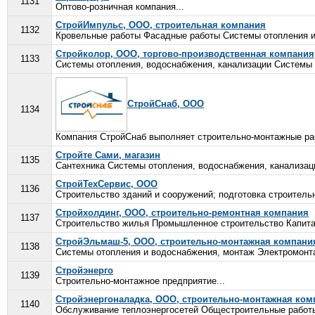
1131
Оптово-розничная компания...
СтройИмпульс, ООО, строительная компания
1132
Кровельные работы Фасадные работы Системы отопления и
Стройколор, ООО, торгово-производственная компания
1133
Системы отопления, водоснабжения, канализации Системы 
СтройСнаб, ООО
1134
Компания СтройСнаб выполняет строительно-монтажные раб
Стройте Сами, магазин
1135
Сантехника Системы отопления, водоснабжения, канализаци
СтройТехСервис, ООО
1136
Строительство зданий и сооружений; подготовка строительн
Стройхолдинг, ООО, строительно-ремонтная компания
1137
Строительство жилья Промышленное строительство Капита
СтройЭльмаш-5, ООО, строительно-монтажная компани
1138
Системы отопления и водоснабжения, монтаж Электромонта
Стройэнерго
1139
Строительно-монтажное предприятие...
Стройэнергоналадка, ООО, строительно-монтажная ком
1140
Обслуживание теплоэнергосетей Общестроительные работы