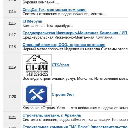
Буровая компания....
СпецСанТех, монтажная компания
1115
Системы отопления и водоснабжения, монтаж...
СПМ-групп
1116
Компания в г. Екатеринбург...
Среднеуральская Инженерно-Монтажная Компания / ИП 
1117
Среднеуральская Инженерно-Монтажная Компания...
Стальной элемент, ООО, торговая компания
1118
Черный металлопрокат Изделия из металла Системы отопле
СТК-Урал
1119
Все виды строительных услуг. Монолит. Изготовление мет
Строим Уют
1120
Компания «Строим Уют» — это небольшая и надежная компан
Строитель, магазин, г. Арамиль
1121
Системы отопления, водоснабжения, канализации Тепловент
Строительная компания "МД Плюс" (представительство в