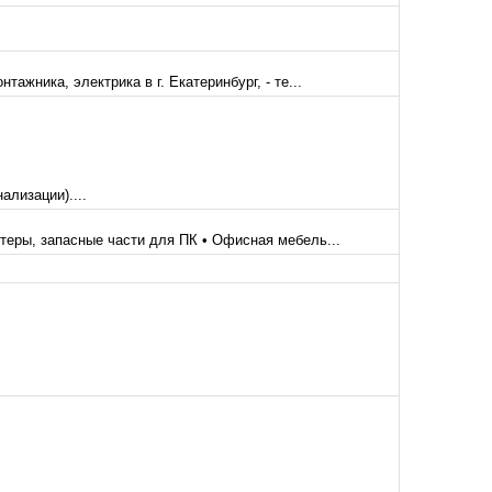
ажника, электрика в г. Екатеринбург, - те...
лизации)....
еры, запасные части для ПК • Офисная мебель...