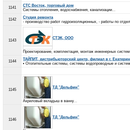
СТС Восток, торговый дом
1141
Системы отопления, водоснабжения, канализации...
Студия ремонта
1142
- производство работ гидроизоляционных, - работы по отделк
СТЭК, ООО
1143
Проектирование, комплектация, монтаж инженерных систем 
ТАЙПИТ, дистрибьюторский центр, филиал в г. Екатерин
1144
• Отопительные системы, системы водопроводные и систем
ТД "Дельфин"
1145
Акриловый вкладыш в ванну...
ТД "Дельфин"
1146