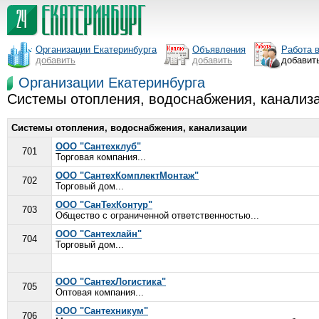
Организации Екатеринбурга
Объявления
Работа 
добавить
добавить
добавит
Организации Екатеринбурга
Системы отопления, водоснабжения, канализа
Системы отопления, водоснабжения, канализации
ООО "Сантехклуб"
701
Торговая компания...
ООО "СантехКомплектМонтаж"
702
Торговый дом...
ООО "СанТехКонтур"
703
Общество с ограниченной ответственностью...
ООО "Сантехлайн"
704
Торговый дом...
ООО "СантехЛогистика"
705
Оптовая компания...
ООО "Сантехникум"
706