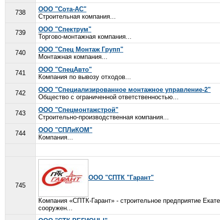
ООО "Сота-АС"
738
Строительная компания...
ООО "Спектрум"
739
Торгово-монтажная компания...
ООО "Спец Монтаж Групп"
740
Монтажная компания...
ООО "СпецАвто"
741
Компания по вывозу отходов...
ООО "Специализированное монтажное управление-2"
742
Общество с ограниченной ответственностью...
ООО "Спецмонтажстрой"
743
Строительно-производственная компания...
ООО "СПЛиКОМ"
744
Компания...
ООО "СПТК "Гарант"
745
Компания «СПТК-Гарант» - строительное предприятие Екат
сооружен...