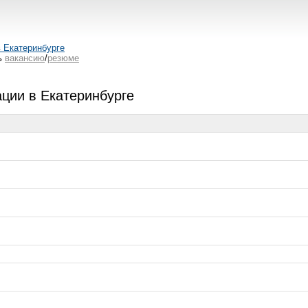
в Екатеринбурге
ь
вакансию
/
резюме
ции в Екатеринбурге