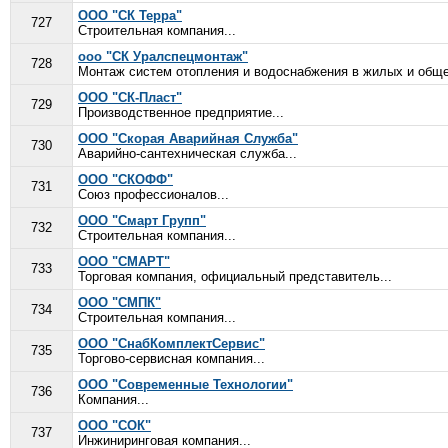
ООО "СК Терра"
727
Строительная компания...
ооо "СК Уралспецмонтаж"
728
Монтаж систем отопления и водоснабжения в жилых и обще
ООО "СК-Пласт"
729
Производственное предприятие...
ООО "Скорая Аварийная Служба"
730
Аварийно-сантехническая служба...
ООО "СКОФФ"
731
Союз профессионалов...
ООО "Смарт Групп"
732
Строительная компания...
ООО "СМАРТ"
733
Торговая компания, официальный представитель...
ООО "СМПК"
734
Строительная компания...
ООО "СнабКомплектСервис"
735
Торгово-сервисная компания...
ООО "Современные Технологии"
736
Компания...
ООО "СОК"
737
Инжиниринговая компания...