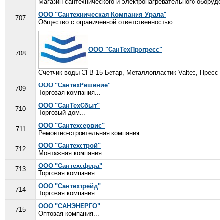
Магазин сантехнического и электронагревательного оборудо
ООО "Сантехническая Компания Урала"
707
Общество с ограниченной ответственностью...
ООО "СанТехПрогресс"
708
Счетчик воды СГВ-15 Бетар, Металлопластик Valtec, Прес
ООО "СантехРешение"
709
Торговая компания...
ООО "СанТехСбыт"
710
Торговый дом...
ООО "Сантехсервис"
711
Ремонтно-строительная компания...
ООО "Сантехстрой"
712
Монтажная компания...
ООО "Сантехсфера"
713
Торговая компания...
ООО "Сантехтрейд"
714
Торговая компания...
ООО "САНЭНЕРГО"
715
Оптовая компания...