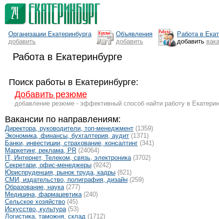
Организации Екатеринбурга
Объявления
Работа в Ека
добавить
добавить
добавить
вак
Работа в Екатеринбурге
Поиск работы в Екатеринбурге:
Добавить резюме
добавление резюме - эффективный способ найти работу в Екатерин
Вакансии по направлениям:
Директора, руководители, топ-менеджмент
(1359)
Экономика, финансы, бухгалтерия, аудит
(1371)
Банки, инвестиции, страхование, консалтинг
(341)
Маркетинг, реклама, PR
(24064)
IT, Интернет, Телеком, связь, электроника
(3702)
Секретари, офис-менеджеры
(9242)
Юриспруденция, рынок труда, кадры
(821)
СМИ, издательство, полиграфия, дизайн
(259)
Образование, наука
(277)
Медицина, фармацевтика
(240)
Сельское хозяйство
(45)
Искусство, культура
(53)
Логистика, таможня, склад
(1712)