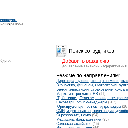
теринбурге
ансию
/
резюме
Поиск сотрудников:
Добавить вакансию
бурге.
добавление вакансии - эффективный 
Резюме по направлениям:
Директора, руководители, топ-менеджме
Экономика, финансы, бухгалтерия, ауди
Банки, инвестиции, страхование, консал
Маркетинг, реклама, PR
(91)
IT, Интернет, Телеком, связь, электрони
Секретари, офис-менеджеры
(263)
Юриспруденция, рынок труда, кадры
(16
СМИ, издательство, полиграфия, дизайн
Образование, наука
(94)
Медицина, фармацевтика
(95)
Сельское хозяйство
(15)
Искусство, культура
(56)