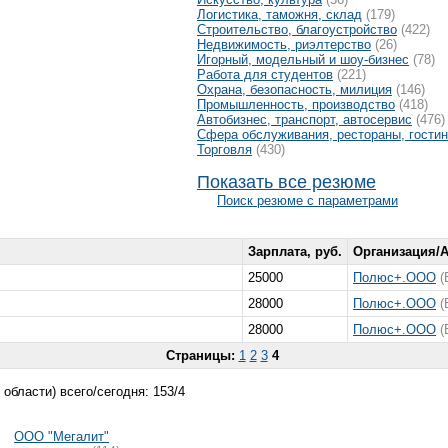
Логистика, таможня, склад
(179)
Строительство, благоустройство
(422)
Недвижимость, риэлтeрство
(26)
Игорный, модельный и шоу-бизнес
(78)
Работа для студентов
(221)
Охрана, безопасность, милиция
(146)
Промышленность, производство
(418)
Автобизнес, транспорт, автосервис
(476)
Сфера обслуживания, рестораны, гости
Торговля
(430)
Показать все резюме
Поиск резюме с параметрами
Зарплата, руб.
Организация/
25000
Полюс+.ООО
(
28000
Полюс+.ООО
(
28000
Полюс+.ООО
(
Страницы:
1
2
3
4
области) всего/сегодня: 153/4
ООО "Мегалит"