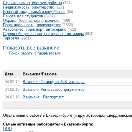
Строительство, благоустройство
(394)
Недвижимость, риэлтeрство
(127)
Игорный, модельный и шоу-бизнес
(65)
Работа для студентов
(3462)
Охрана, безопасность, милиция
(499)
Промышленность, производство
(1866)
Автобизнес, транспорт, автосервис
(422)
Сфера обслуживания, рестораны, гостиницы
(604)
Торговля
(2911)
Показать все вакансии
Поиск работы с параметрами
Дата
Вакансия/Резюме
04.02.19
Вакансия Помощник библиотекаря
04.02.19
Вакансия Регистратор документов
04.02.19
Вакансия . Паспортист.
Объявлений о работе в Екатеринбурге (и других городах Свердловской 
Самые активные работодатели Екатеринбурга:
ООО