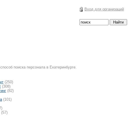
Вход для организаций
способ поиска персонала в Екатеринбурге.
нт
(250)
т
(308)
тинг
(82)
ка
(101)
7)
(57)