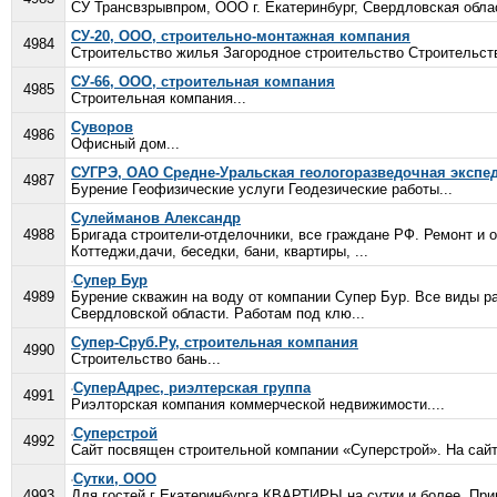
СУ Трансвзрывпром, ООО г. Екатеринбург, Свердловская облас
СУ-20, ООО, строительно-монтажная компания
4984
Строительство жилья Загородное строительство Строительст
СУ-66, ООО, строительная компания
4985
Строительная компания...
Суворов
4986
Офисный дом...
СУГРЭ, ОАО Средне-Уральская геологоразведочная экспе
4987
Бурение Геофизические услуги Геодезические работы...
Сулейманов Александр
4988
Бригада строители-отделочники, все граждане РФ. Ремонт и 
Коттеджи,дачи, беседки, бани, квартиры, ...
Супер Бур
4989
Бурение скважин на воду от компании Супер Бур. Все виды р
Свердловской области. Работам под клю...
Супер-Сруб.Ру, строительная компания
4990
Строительство бань...
СуперАдрес, риэлтерская группа
4991
Риэлторская компания коммерческой недвижимости....
Суперстрой
4992
Сайт посвящен строительной компании «Суперстрой». На сайте
Сутки, ООО
4993
Для гостей г Екатеринбурга КВАРТИРЫ на сутки и более. При