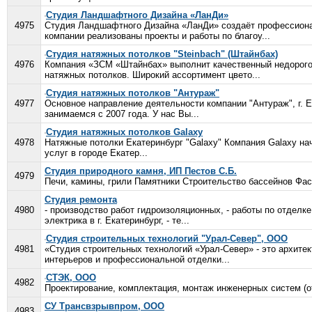
Студия Ландшафтного Дизайна «ЛанДи»
4975
Студия Ландшафтного Дизайна «ЛанДи» создаёт профессион
компании реализованы проекты и работы по благоу...
Студия натяжных потолков "Steinbach" (Штайнбах)
4976
Компания «ЗСМ «Штайнбах» выполнит качественный недорого
натяжных потолков. Широкий ассортимент цвето...
Студия натяжных потолков "Антураж"
4977
Основное направление деятельности компании "Антураж", г. 
занимаемся с 2007 года. У нас Вы...
Студия натяжных потолков Galaxy
4978
Натяжные потолки Екатеринбург "Galaxy" Компания Galaxy на
услуг в городе Екатер...
Студия природного камня, ИП Пестов С.Б.
4979
Печи, камины, грили Памятники Строительство бассейнов Фас
Студия ремонта
4980
- производство работ гидроизоляционных, - работы по отделке
электрика в г. Екатеринбург, - те...
Студия строительных технологий "Урал-Север", ООО
4981
«Студия строительных технологий «Урал-Север» - это архите
интерьеров и профессиональной отделки...
СТЭК, ООО
4982
Проектирование, комплектация, монтаж инженерных систем (о
СУ Трансвзрывпром, ООО
4983