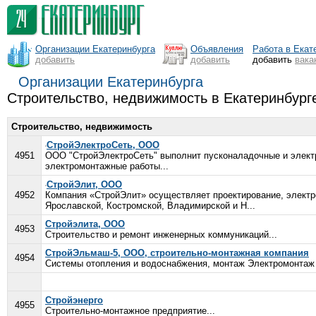
Организации Екатеринбурга
Объявления
Работа в Екат
добавить
добавить
добавить
вака
Организации Екатеринбурга
Строительство, недвижимость в Екатеринбург
Строительство, недвижимость
СтройЭлектроСеть, ООО
4951
ООО "СтройЭлектроСеть" выполнит пусконаладочные и электр
электромонтажные работы...
СтройЭлит, ООО
4952
Компания «СтройЭлит» осуществляет проектирование, электр
Ярославской, Костромской, Владимирской и Н...
Стройэлита, ООО
4953
Строительство и ремонт инженерных коммуникаций...
СтройЭльмаш-5, ООО, строительно-монтажная компания
4954
Системы отопления и водоснабжения, монтаж Электромонтаж 
Стройэнерго
4955
Строительно-монтажное предприятие...