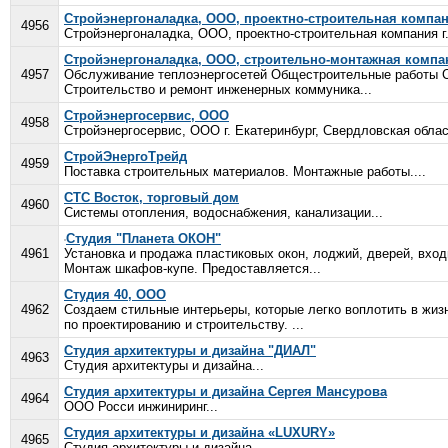
Стройэнергоналадка, ООО, проектно-строительная компа
4956
Стройэнергоналадка, ООО, проектно-строительная компания г.
Стройэнергоналадка, ООО, строительно-монтажная компа
4957
Обслуживание теплоэнергосетей Общестроительные работы С
Строительство и ремонт инженерных коммуника...
Стройэнергосервис, ООО
4958
Стройэнергосервис, ООО г. Екатеринбург, Свердловская област
СтройЭнергоТрейд
4959
Поставка строительных материалов. Монтажные работы....
СТС Восток, торговый дом
4960
Системы отопления, водоснабжения, канализации...
Студия "Планета ОКОН"
4961
Установка и продажа пластиковых окон, лоджий, дверей, вхо
Монтаж шкафов-купе. Предоставляется...
Студия 40, ООО
4962
Создаем стильные интерьеры, которые легко воплотить в жиз
по проектированию и строительству. ...
Студия архитектуры и дизайна "ДИАЛ"
4963
Студия архитектуры и дизайна...
Студия архитектуры и дизайна Сергея Мансурова
4964
ООО Росси инжиниринг...
Студия архитектуры и дизайна «LUXURY»
4965
Студия архитектуры и дизайна...