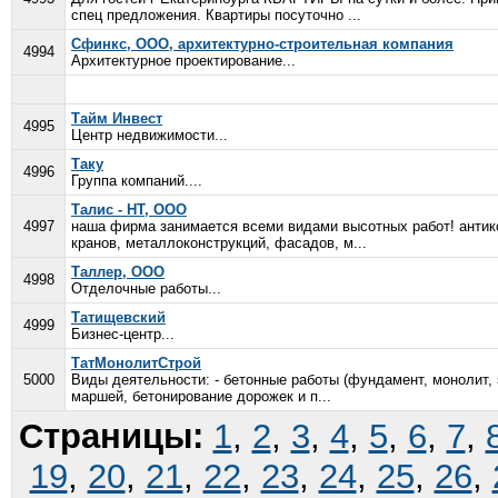
спец предложения. Квартиры посуточно ...
Сфинкс, ООО, архитектурно-строительная компания
4994
Архитектурное проектирование...
Тайм Инвест
4995
Центр недвижимости...
Таку
4996
Группа компаний....
Талис - НТ, ООО
4997
наша фирма занимается всеми видами высотных работ! антик
кранов, металлоконструкций, фасадов, м...
Таллер, ООО
4998
Отделочные работы...
Татищевский
4999
Бизнес-центр...
ТатМонолитСтрой
5000
Виды деятельности: - бетонные работы (фундамент, монолит,
маршей, бетонирование дорожек и п...
Страницы:
1
,
2
,
3
,
4
,
5
,
6
,
7
,
19
,
20
,
21
,
22
,
23
,
24
,
25
,
26
,