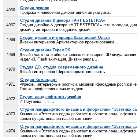
Студия декора
4966
Продажа и нанесение декоративной штукатурки...
Студия дизайна & декора «ART ESTETICA»
4967
Студия дизайна & декора «ART ESTETICA»- это молодая, дин
дизайну интерьера и созданию дизайн – ...
Студия дизайна интерьера Казанцевой Ольги
4968
Дизайн интерьеров Архитектурное проектирование...
Студия дизайна ТеремОК
4969
Дизайн частных и общественных интерьеров. 3D визуализаци
изделий. Flash анимация. Дизайн рекла...
Студия ДО, студия современного дизайна
4970
Дизайн интерьеров Широкоформатная печать...
Студия Командарт
4971
-Фрески, интерьерные росписи, мозаики -фасадные росписи -
Только профессиональные худож...
Студия ландшафтного дизайна
4972
ИП Бугаева Н.Н....
Студия ландшафтного дизайна и флористики "Эстетика са
4973
Компания «Эстетика сада» работает в области ландшафтного д
время существования нашей компании...
Студия ландшафтного дизайна и флористики "Эстетика са
4974
Компания «Эстетика сада» работает в области ландшафтного д
время существования нашей компании...