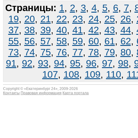
Страницы:
1
,
2
,
3
,
4
,
5
,
6
,
7
,
19
,
20
,
21
,
22
,
23
,
24
,
25
,
26
,
37
,
38
,
39
,
40
,
41
,
42
,
43
,
44
,
55
,
56
,
57
,
58
,
59
,
60
,
61
,
62
,
73
,
74
,
75
,
76
,
77
,
78
,
79
,
80
,
91
,
92
,
93
,
94
,
95
,
96
,
97
,
98
,
107
,
108
,
109
,
110
,
11
Copyright © «
Екатеринбург 24
», 2009-2026
Контакты
Правовая информация
Карта портала