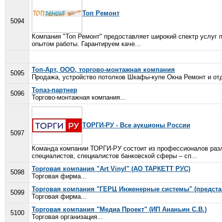
Топ Ремонт
5094
Компания "Топ Ремонт" предоставляет широкий спектр услуг 
опытом работы. Гарантируем каче...
Топ-Арт, ООО, торгово-монтажная компания
5095
Продажа, устройство потолков Шкафы-купе Окна Ремонт и от
Топаз-партнер
5096
Торгово-монтажная компания...
ТОРГИ-РУ - Все аукционы России
5097
Команда компании ТОРГИ-РУ состоит из профессионалов разл
специалистов, специалистов банковской сферы – сп...
Торговая компания "Art Vinyl" (АО ТАРКЕТТ РУС)
5098
Торговая фирма...
Торговая компания "ГЕРЦ Инженерные системы" (представ
5099
Торговая фирма...
Торговая компания "Медиа Проект" (ИП Ананьин С.В.)
5100
Торговая организация...