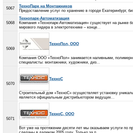
ТехноПарк на Монтажников
5067
Предоставление услуг по хранению в городе Екатеринбург, биз
Технопарк-Автоматизация
5068
Компания «Технопарк-Автоматизация» существует на рынке бо
мирового лидера в электротехнике – конце...
ТехноПол, ООО
5069
Компания ООО «ТехноПол» занимается наливными, полимерны
специалисты: монтажники, художники, диз...
ТехноС
5070
Строительный дом «ТехноС» осуществляет установку уникаль
является официальным дистрибьютором ведущих...
ТехноС, ООО
5071
Вот уже на протяжении десяти лет мы оказываем услуги по п
сделаны в далеком 2005 году. Только за п...