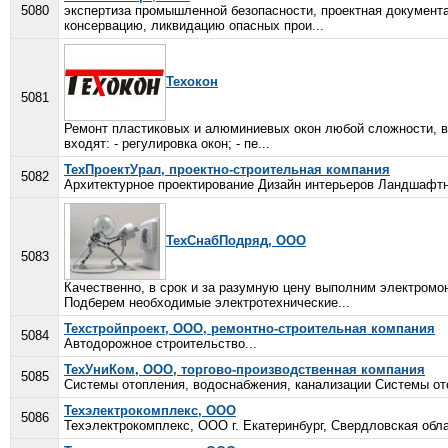
5080
экспертиза промышленной безопасности, проектная документа
консервацию, ликвидацию опасных прои...
Техокон
5081
Ремонт пластиковых и алюминиевых окон любой сложности, в 
входят: - регулировка окон; - пе...
ТехПроектУрал, проектно-строительная компания
5082
Архитектурное проектирование Дизайн интерьеров Ландшафтна
ТехСнабПодряд, ООО
5083
Качественно, в срок и за разумную цену выполним электромо
Подберем необходимые электротехнические...
Техстройпроект, ООО, ремонтно-строительная компания
5084
Автодорожное строительство...
ТехУниКом, ООО, торгово-производственная компания
5085
Системы отопления, водоснабжения, канализации Системы ото
Техэлектрокомплекс, ООО
5086
Техэлектрокомплекс, ООО г. Екатеринбург, Свердловская обла