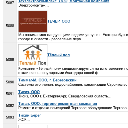
Техэлектрокомплекс, ООО, монтажная компания
5087
Электромонтаж...
ТЕЧЕР, ООО
5088
Мы занимаемся следующими видами услуг в г. Екатеринбурге 
городе и области - расселение перв...
Тёплый пол
5089
Компания «Тёплый пол» специализируется на изготовлении п
стали очень популярными благодаря своей ф...
Тиммаг-М, ООО, г. Березовский
5090
Системы отопления, водоснабжения, канализации Строительст
Тисиз, ООО
5091
Тисиз, ООО г. Екатеринбург, Свердловская область...
Титан, ООО, торгово-ремонтная компания
5092
Ремонт и отделка помещений Торговое оборудование Торгово
Тихий Берег
5093
ЖСК...