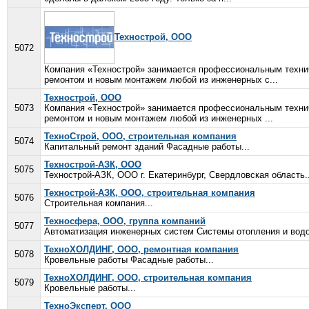
Технострой, ООО
5072
Компания «Технострой» занимается профессиональным техни
ремонтом и новым монтажем любой из инженерных с...
Технострой, ООО
5073
Компания «Технострой» занимается профессиональным техни
ремонтом и новым монтажем любой из инженерных ...
ТехноСтрой, ООО, строительная компания
5074
Капитальный ремонт зданий Фасадные работы...
Технострой-АЗК, ООО
5075
Технострой-АЗК, ООО г. Екатеринбург, Свердловская область..
Технострой-АЗК, ООО, строительная компания
5076
Строительная компания...
Техносфера, ООО, группа компаний
5077
Автоматизация инженерных систем Системы отопления и вод
ТехноХОЛДИНГ, ООО, ремонтная компания
5078
Кровельные работы Фасадные работы...
ТехноХОЛДИНГ, ООО, строительная компания
5079
Кровельные работы...
ТехноЭксперт, ООО