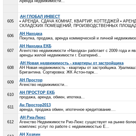
Аренда недвижимости...
АН ГЛОБАЛ ИНВЕСТ
605
• АРЕНДА, СДАЧА КОМНАТ, КВАРТИР, КОТТЕДЖЕЙ • АР
СКЛАДСКИХ ПОМЕЩЕНИЙ, ПРОИЗВОДСТВЕННЫХ ПЛОЩАДЕЙ
АН Находка
606
Покупка, продажа, аренда коммерческой и личной недвижимос
АН Находка ЕКБ
607
Агентство недвижимости «Находка» работает с 2009 года и я
аренды жилой недвижимости г. Екатеринб...
АН Новая недвижимость - квартиры от застройщика
608
АН Новая недвижимость - квартиры от застройщика. Уралмаш:
Бригантина. Сортировка: ЖК Астон-парк...
АН Простор
609
Агенство недвижимости...
АН ПРОСТОР ЕКБ
610
продажа, аренда, обмен, ипотека...
Ан Простор2013
611
аренда, продажа обмен, ипотечное кредитование....
АН Риа-Люкс
612
Агенство Недвижимости Рио-Люкс существует на рынке более
комплекс услуг по работе с недвижимостью Е...
АН Хозяин