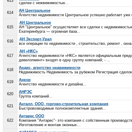
613
сделки с нежвижимостью...
АН Центральное
614
Агентство недвижимости Центральное успешно работает уже б
АН Центральное
615
АН "Центральное" осуществляет все сделки с недвижимостью
Екатеринбурга — огромная база...
АН Эксперт-Урал
616
все операции по недвижимости , строительство, ремонт , окна.
АН «НКС»
617
Агентство недвижимости «НКС» является официальным предс
девелопмент» входят в одну группу компаний; - ...
Андис, агентство недвижимости
618
Недвижимость Недвижимость за рубежом Регистрация сделок
Анкор
619
Агентство недвижимости и дизайна...
АНРЭС
620
Группа компаний...
Анталл, ООО, торгово-строительная компания
621
Быстровозводимые полнокомплектные здания...
Антарес ООО
622
Компания "Антарес"- это компания с собственным производст
Изготовление и монтаж оконных...