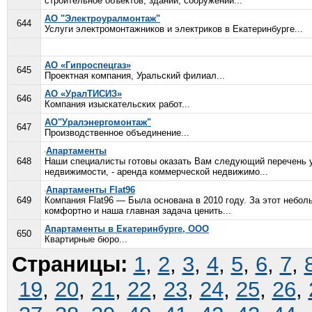
строительное объектов, зданий, сооружений...
АО "Электроуралмонтаж"
644
Услуги электромонтажников и электриков в Екатеринбурге...
АО «Гипроспецгаз»
645
Проектная компания, Уральский филиал...
АО «УралТИСИЗ»
646
Компания изыскательских работ...
АО"Уралэнергомонтаж"
647
Производственное объединение...
Апартаменты
648
Наши специалисты готовы оказать Вам следующий перечень ус
недвижимости, - аренда коммерческой недвижимо...
Апартаменты Flat96
649
Компания Flat96 — Была основана в 2010 году. За этот небол
комфортно и наша главная задача ценить...
Апартаменты в Екатеринбурге, ООО
650
Квартирные бюро...
Страницы:
1
,
2
,
3
,
4
,
5
,
6
,
7
,
19
,
20
,
21
,
22
,
23
,
24
,
25
,
26
,