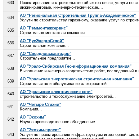
633
Проектирование и строительство объектов связи, услуги по ст
инжиниринговые, инженерно-технические....
АО "Региональная Строительная Группа-Академическое"
634
Услуги по строительству гаражному, оказание услуг по строит
АО "Реммонтажсервис"
635
Строительно-монтажная компания...
АО "РусЭнергоСтрой"
636
Строительная компания...
АО "Свердловскавтодор"
637
Строительное предприятие...
АО "Урало-Сибирская Гео-информационная компания"
638
Выполнение инженерно-геодезических работ, исследований в г
АО "Уральская энергетическая строительная компания"
639
Строительство и обслуживание электросетей....
АО "Уральские электрические сети"
640
строительство и техобслуживание электросетей...
АО "Четыре Стихии"
641
Компания...
АО "Экохим"
642
Научно-производственное объединение...
АО "Экохим-проект"
643
Услуги по проектированию инфраструктуры инженерной: систем