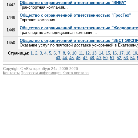
Общество с ограниченной ответственностью "ВИВА"
1447
Транспортная компания...
Общество с ограниченной ответственностью "ГросТех"
1448
Торговая компания...
Общество с ограниченной ответственностью "Желдоринте
1449
Транспортно-экспедиционная компания...
Общество с ограниченной ответственностью "ЗЕСТ-ЭКСП
1450
Оказание услуг по почтовой доставке ускоренной в Екатеринбу
Страницы:
1
,
2
,
3
,
4
,
5
,
6
,
7
,
8
,
9
,
10
,
11
,
12
,
13
,
14
,
15
,
16
,
17
,
18
,
19
43
,
44
,
45
,
46
,
47
,
48
,
49
,
50
,
51
,
52
,
53
,
54
,
Copyright © «
Екатеринбург 24
», 2009-2026
Контакты
Правовая информация
Карта портала