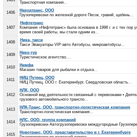
Транспортная компания...
Нерудтранс, ООО
1406
Грузоперевозки по железной дороге Песок, гравий, щебень...
Нефтетранс
1407
Компания «Нефтетранс» была основана в 1998 г. и с тех пор 
время своей работы, мы стали одним из...
Ника, такси
1408
Такси Эвакуаторы VIP-авто Автобусы, микроавтобусы...
Нико-тур
1409
Туристическое агентство....
Нимфа
1410
Магазин товаров для рыбалки и отдыха...
НИЦ Путеец, ООО
1411
НИЦ Путеец, ООО г. Екатеринбург, Свердловская область...
НЛК, ООО
1412
Основной вид деятельности связанный с перевозками • Деяте
грузового автомобильного транспо...
НЛК-Транс, ООО, транспортно-логистическая компания
1413
Транспортно-логистическая компания...
НЛС, ООО, группа компаний
1414
Грузоперевозки Автогрузоперевозки междугородные Грузоперев
Новотранс, ООО, представительство в г. Екатеринбурге
1415
Грузоперевозки по железной дороге...