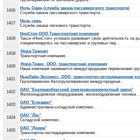
Ноль Один (служба заказа пассажирского транспорта)
1416
Служба заказа пассажирского транспорта...
Ноль семь
1417
Служба заказа легкового транспорта...
НонСтоп,ООО,Транспортная компания
1418
Такси «НонСтоп» успешно развивает свою деятельность на ры
специализируясь на пассажирских и грузовых пер...
Норд-Транзит
1419
Транспортная компания...
Норд-Транс, ООО, транспортная компания
1420
Наша компания занимается междугородными перевозками груз
НьюЛайн-Экспресс, ООО, транспортно-экспедиционная к
1421
Грузоперевозки Автогрузоперевозки междугородные...
ОАО "Екатеринбургский электровозоремонтный завод"
1422
Железнодорожное оборудование, железнодорожная техника...
ОАО "Елизавет"
1423
Административно-складской комплекс...
ОАО "Лес"
1424
Складской комплекс...
ОАО "Лорри"
1425
Транспортно-экспедиционная компания...