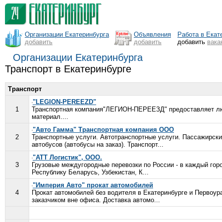
Организации Екатеринбурга
Объявления
Работа в Екат
добавить
добавить
добавить
вака
Организации Екатеринбурга
Транспорт в Екатеринбурге
Транспорт
"LEGION-PEREEZD"
1
Транспортная компания"ЛЕГИОН-ПЕРЕЕЗД" предоставляет люб
материал....
"Авто Гамма" Транспортная компания ООО
2
Транспортные услуги. Автотранспортные услуги. Пассажирские
автобусов (автобусы на заказ). Транспорт...
"АТТ Логистик", ООО.
3
Грузовые междугородные перевозки по России - в каждый гор
Республику Беларусь, Узбекистан, К...
"Империя Авто" прокат автомобилей
4
Прокат автомобилей без водителя в Екатеринбурге и Первоур
заказчиком вне офиса. Доставка автомо...