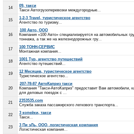
09, такси
14
Такси Автогрузоперевозки междугородные...
1-2-3 Travel, туристическое агентство
15
Агентство по туризму...
100 Авто, ООО
16
Компания «100 Авто» специализируется на автомобильных гру
тоннажа, а так же на железнодорожных гру...
100 ТОНН-СЕРВИС
17
Монтажная компания...
1001 Тур, агентство путешествий
18
Агентство путешествий...
12 Месяцев, туристическое агентство
19
Туристическое агентство...
207-78-87 АвтоКаприз такси
20
Компания "Такси-АвтоКаприз" предоставит Вам автомобили, как
для деловых поездок с ...
2353535.com
21
Служба заказа пассажирского легкового транспорта...
3 копейки, такси
22
Такси...
3 Пи эЛь, ООО, логистическая компания
23
Логистическая компания...