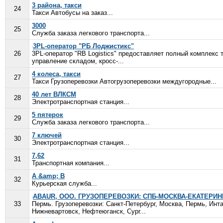
3 района, такси
24
Такси Автобусы на заказ...
3000
25
Служба заказа легкового транспорта...
3PL-оператор "РБ Лоджистикс"
26
3PL-оператор "RB Logistics" предоставляет полный комплекс 
управление складом, кросс-...
4 колеса, такси
27
Такси Грузоперевозки Автогрузоперевозки междугородные...
40 лет ВЛКСМ
28
Электротранспортная станция...
5 пятерок
29
Служба заказа легкового транспорта...
7 ключей
30
Электротранспортная станция...
7,62
31
Транспортная компания...
A &amp; B
32
Курьерская служба...
ABAUR, ООО. ГРУЗОПЕРЕВОЗКИ: СПБ-МОСКВА-ЕКАТЕРИН
33
Пермь. Грузоперевозки: Санкт-Петербург, Москва, Пермь, Инт
Нижневартовск, Нефтеюганск, Сург...