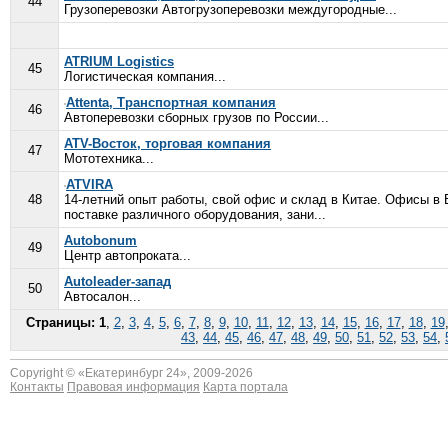
44
Грузоперевозки Автогрузоперевозки междугородные...
ATRIUM Logistics
45
Логистическая компания...
Attenta, Транспортная компания
46
Автоперевозки сборных грузов по России...
ATV-Восток, торговая компания
47
Мототехника...
ATVIRA
48
14-летний опыт работы, свой офис и склад в Китае. Офисы в
поставке различного оборудования, зани...
Autobonum
49
Центр автопроката...
Autoleader-запад
50
Автосалон...
Страницы:
1
,
2
,
3
,
4
,
5
,
6
,
7
,
8
,
9
,
10
,
11
,
12
,
13
,
14
,
15
,
16
,
17
,
18
,
19
43
,
44
,
45
,
46
,
47
,
48
,
49
,
50
,
51
,
52
,
53
,
54
,
Copyright © «
Екатеринбург 24
», 2009-2026
Контакты
Правовая информация
Карта портала