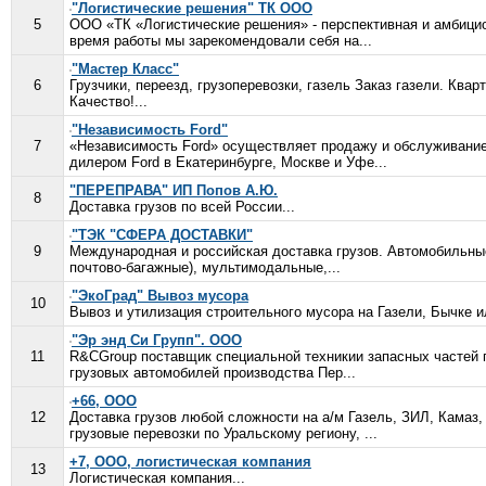
"Логистические решения" ТК ООО
5
ООО «ТК «Логистические решения» - перспективная и амбицио
время работы мы зарекомендовали себя на...
"Мастер Класс"
6
Грузчики, переезд, грузоперевозки, газель Заказ газели. Ква
Качество!...
"Независимость Ford"
7
«Независимость Ford» осуществляет продажу и обслуживание
дилером Ford в Екатеринбурге, Москве и Уфе...
"ПЕРЕПРАВА" ИП Попов А.Ю.
8
Доставка грузов по всей России...
"ТЭК "СФЕРА ДОСТАВКИ"
9
Международная и российская доставка грузов. Автомобильные
почтово-багажные), мультимодальные,...
"ЭкоГрад" Вывоз мусора
10
Вывоз и утилизация строительного мусора на Газели, Бычке ил
"Эр энд Си Групп". ООО
11
R&CGroup поставщик специальной техникии запасных частей
грузовых автомобилей производства Пер...
+66, ООО
12
Доставка грузов любой сложности на а/м Газель, ЗИЛ, Камаз
грузовые перевозки по Уральскому региону, ...
+7, ООО, логистическая компания
13
Логистическая компания...