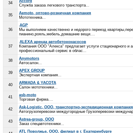
Accord
34
Служба заказа легкового транспорта...
Aemoto, оптово-розничная компания
35
Мототехника...
AGP
36
Мы выполняем качественно и недорого переезд квартиры,пере
пианино,рояль,мебель,домашние вещи....
ALEXA аренда автобетононасосов
37
Компания ООО "Алекса" предлагает услуги стационарного и 
профессиональный сервис в облас...
Anymotors
38
Автосалон...
APEX GROUP
39
Экспертная компания...
ARMADA & YACOTA
40
Салон мототехники...
asb-moto
41
Торговая фирма....
Ask-Logistic, ООО, транспортно-экспедиционная компания
42
Автогрузоперевозки междугородные Грузоперевозки междунаро
Astrea-group, ООО
43
Заказ спецавтотехники...
ATL Поволжье, ООО, филиал в г. Екатеринбурге