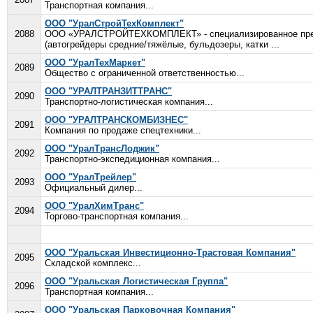
Транспортная компания...
ООО "УралСтройТехКомплект"
2088
ООО «УРАЛСТРОЙТЕХКОМПЛЕКТ» - специализированное предпр
(автогрейдеры средние/тяжёлые, бульдозеры, катки ...
ООО "УралТехМаркет"
2089
Общество с ограниченной ответственностью...
ООО "УРАЛТРАНЗИТТРАНС"
2090
Транспортно-логистическая компания...
ООО "УРАЛТРАНСКОМБИЗНЕС"
2091
Компания по продаже спецтехники...
ООО "УралТрансЛоджик"
2092
Транспортно-экспедиционная компания...
ООО "УралТрейлер"
2093
Официальный дилер...
ООО "УралХимТранс"
2094
Торгово-транспортная компания...
ООО "Уральская Инвестиционно-Трастовая Компания"
2095
Складской комплекс...
ООО "Уральская Логистическая Группа"
2096
Транспортная компания...
ООО "Уральская Парковочная Компания"