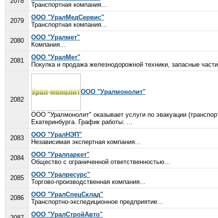
2078
Транспортная компания...
ООО "УралМедСервис"
2079
Транспортная компания...
ООО "Уралмет"
2080
Компания...
ООО "УралМет"
2081
Покупка и продажа железнодорожной техники, запасные части к
ООО "Уралмонолит"
2082
ООО "Уралмонолит" оказывает услуги по эвакуации (транспорт
Екатеринбурга. График работы: ...
ООО "УралНЭП"
2083
Независимая экспертная компания...
ООО "Уралпаркет"
2084
Общество с ограниченной ответственностью...
ООО "Уралресурс"
2085
Торгово-производственная компания...
ООО "УралСпецСклад"
2086
Транспортно-экспедиционное предприятие...
ООО "УралСтройАвто"
2087