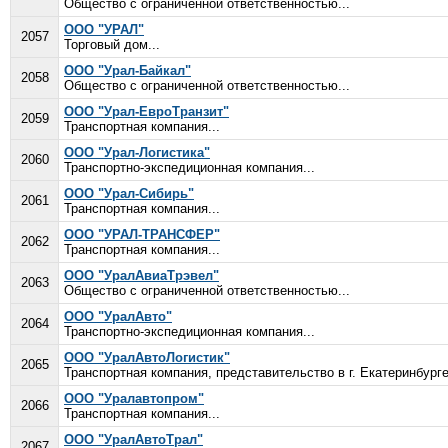
Общество с ограниченной ответственностью...
ООО "УРАЛ"
2057
Торговый дом...
ООО "Урал-Байкал"
2058
Общество с ограниченной ответственностью...
ООО "Урал-ЕвроТранзит"
2059
Транспортная компания...
ООО "Урал-Логистика"
2060
Транспортно-экспедиционная компания...
ООО "Урал-Сибирь"
2061
Транспортная компания...
ООО "УРАЛ-ТРАНСФЕР"
2062
Транспортная компания...
ООО "УралАвиаТрэвел"
2063
Общество с ограниченной ответственностью...
ООО "УралАвто"
2064
Транспортно-экспедиционная компания...
ООО "УралАвтоЛогистик"
2065
Транспортная компания, представительство в г. Екатеринбурге
ООО "Уралавтопром"
2066
Транспортная компания...
ООО "УралАвтоТрал"
2067