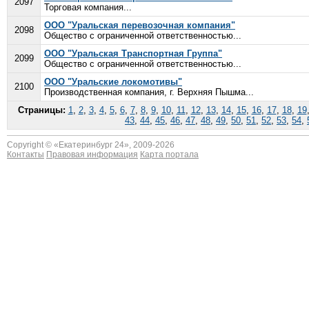
2097
Торговая компания...
ООО "Уральская перевозочная компания"
2098
Общество с ограниченной ответственностью...
ООО "Уральская Транспортная Группа"
2099
Общество с ограниченной ответственностью...
ООО "Уральские локомотивы"
2100
Производственная компания, г. Верхняя Пышма...
Страницы:
1
,
2
,
3
,
4
,
5
,
6
,
7
,
8
,
9
,
10
,
11
,
12
,
13
,
14
,
15
,
16
,
17
,
18
,
19
43
,
44
,
45
,
46
,
47
,
48
,
49
,
50
,
51
,
52
,
53
,
54
,
Copyright © «
Екатеринбург 24
», 2009-2026
Контакты
Правовая информация
Карта портала