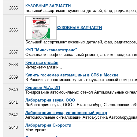
КУЗОВНЫЕ ЗАПЧАСТИ
2635
Большой ассортимент кузовных деталей, фар, радиаторов,
КУЗОВНЫЕ ЗАПЧАСТИ
2636
Большой ассортимент кузовных деталей, фар, радиаторов,
КУП "Минсксанавтотранс"
2637
Оказываем профессиональный ремонт, а также предоставл
Купи все онлайн
2638
Интернет-магазин...
Купить госномер автомашины в СПб и Москве
2639
В России законно можно купить государственный номер тол
Курилов М.А., ИП
2640
Тонирование автомобильных стекол Автомобильные сигнал
Лаборатория звука, ООО
2641
Лаборатория звука, ООО г. Екатеринбург, Свердловская обл
Лаборатория звука, установочный центр
2642
Автомобильные сигнализации Автоакустика Автооборудова
Лаборатория Скорости
2643
Мастерская...