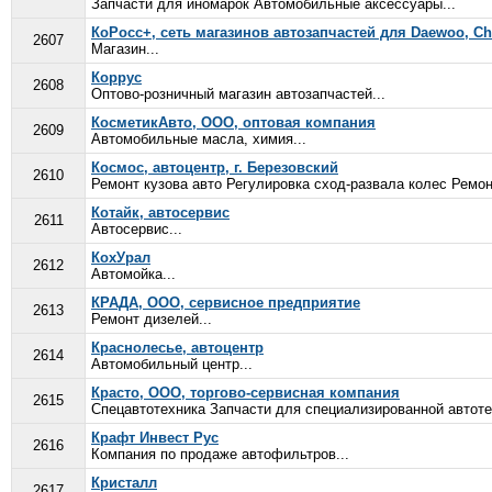
Запчасти для иномарок Автомобильные аксессуары...
КоРосс+, сеть магазинов автозапчастей для Daewoo, Che
2607
Магазин...
Коррус
2608
Оптово-розничный магазин автозапчастей...
КосметикАвто, ООО, оптовая компания
2609
Автомобильные масла, химия...
Космос, автоцентр, г. Березовский
2610
Ремонт кузова авто Регулировка сход-развала колес Ремо
Котайк, автосервис
2611
Автосервис...
КохУрал
2612
Автомойка...
КРАДА, ООО, сервисное предприятие
2613
Ремонт дизелей...
Краснолесье, автоцентр
2614
Автомобильный центр...
Красто, ООО, торгово-сервисная компания
2615
Спецавтотехника Запчасти для специализированной автоте
Крафт Инвест Рус
2616
Компания по продаже автофильтров...
Кристалл
2617