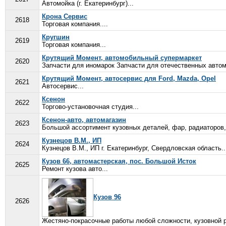
Автомойка (г. Екатеринбург)...
Крона Сервис
2618
Торговая компания....
Кругшин
2619
Торговая компания...
Крутящий Момент, автомобильный супермаркет
2620
Запчасти для иномарок Запчасти для отечественных авто
Крутящий Момент, автосервис для Ford, Mazda, Opel
2621
Автосервис...
Ксенон
2622
Торгово-установочная студия...
Ксенон-авто, автомагазин
2623
Большой ассортимент кузовных деталей, фар, радиаторов,
Кузнецов В.М., ИП
2624
Кузнецов В.М., ИП г. Екатеринбург, Свердловская область..
Кузов 66, автомастерская, пос. Большой Исток
2625
Ремонт кузова авто...
Кузов 96
2626
Жестяно-покрасочные работы любой сложности, кузовной ре