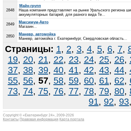
Майн-групп
2848
Наша компания представляет на рынке Уральского региона ши
аккумуляторных батарей, для разного вида Те...
Максимум-Авто
2849
Магазин...
Маневр, автомойка
2850
Маневр, автомойка г. Екатеринбург, Свердловская область...
Страницы:
1
,
2
,
3
,
4
,
5
,
6
,
7
,
19
,
20
,
21
,
22
,
23
,
24
,
25
,
26
,
37
,
38
,
39
,
40
,
41
,
42
,
43
,
44
,
55
,
56
,
57
,
58
,
59
,
60
,
61
,
62
,
73
,
74
,
75
,
76
,
77
,
78
,
79
,
80
,
91
,
92
,
93
Copyright © «
Екатеринбург 24
», 2009-2026
Контакты
Правовая информация
Карта портала